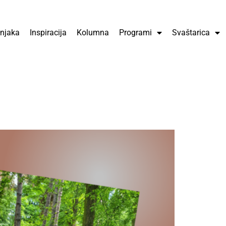
čnjaka
Inspiracija
Kolumna
Programi
Svaštarica