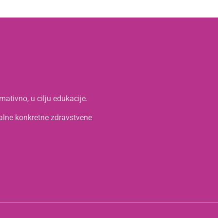
mativno, u cilju edukacije.
ualne konkretne zdravstvene