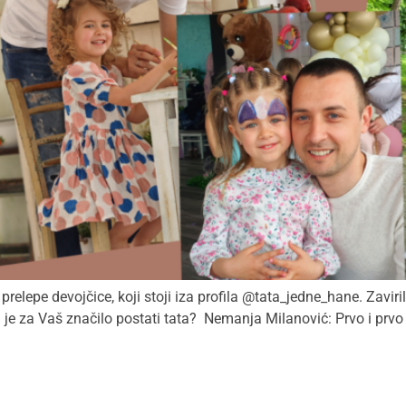
elepe devojčice, koji stoji iza profila @tata_jedne_hane. Zaviri
ta je za Vaš značilo postati tata? Nemanja Milanović: Prvo i p