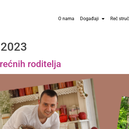
O nama
Događaji
Reč stru
 2023
rećnih roditelja