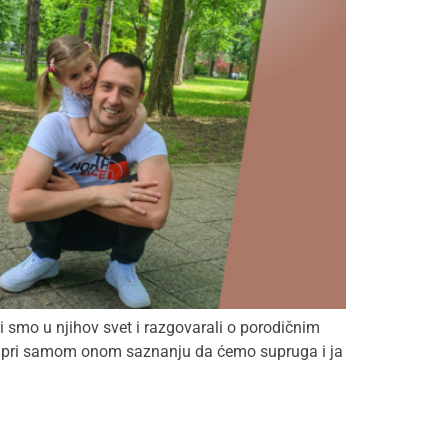
li smo u njihov svet i razgovarali o porodičnim
rvo pri samom onom saznanju da ćemo supruga i ja