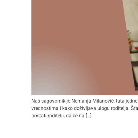
Naš sagovornik je Nemanja Milanović, tata jedne pr
vrednostima i kako doživljava ulogu roditelja. Š
postati roditelji, da će na […]