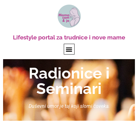
Lifestyle portal za trudnice i nove mame
Radionice i
Seminari
Duševni umor je taj koji slomi čoveka.