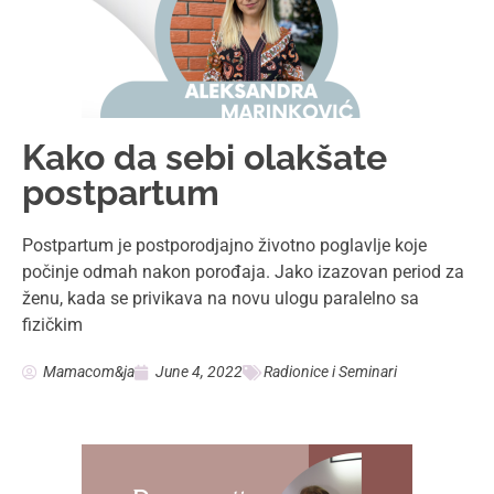
Kako da sebi olakšate
postpartum
Postpartum je postporodjajno životno poglavlje koje
počinje odmah nakon porođaja. Jako izazovan period za
ženu, kada se privikava na novu ulogu paralelno sa
fizičkim
Mamacom&ja
June 4, 2022
Radionice i Seminari