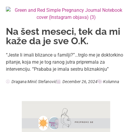
Na šest meseci, tek da mi
kaže da je sve O.K.
“Jeste li imali blizance u familji?”…trglo me je doktorkino
pitanje, koja me je tog ranog jutra pripremala za
intervenciju. “Prababa je imala sestru bliznakinju”
Dragana Minić Stefanović
December 26, 2024
Kolumna