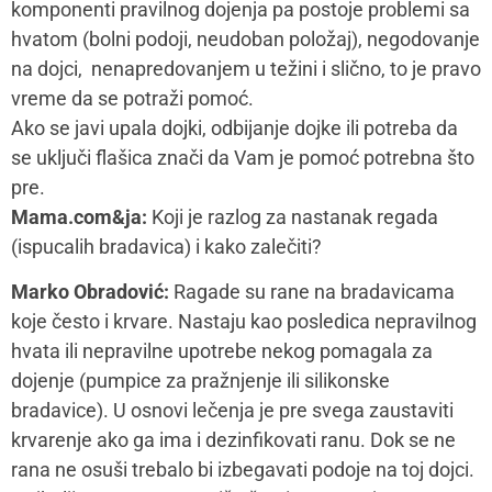
komponenti pravilnog dojenja pa postoje problemi sa
hvatom (bolni podoji, neudoban položaj), negodovanje
na dojci, nenapredovanjem u težini i slično, to je pravo
vreme da se potraži pomoć.
Ako se javi upala dojki, odbijanje dojke ili potreba da
se uključi flašica znači da Vam je pomoć potrebna što
pre.
Mama.com&ja:
Koji je razlog za nastanak regada
(ispucalih bradavica) i kako zalečiti?
Marko Obradović:
Ragade su rane na bradavicama
koje često i krvare. Nastaju kao posledica nepravilnog
hvata ili nepravilne upotrebe nekog pomagala za
dojenje (pumpice za pražnjenje ili silikonske
bradavice). U osnovi lečenja je pre svega zaustaviti
krvarenje ako ga ima i dezinfikovati ranu. Dok se ne
rana ne osuši trebalo bi izbegavati podoje na toj dojci.