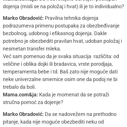
dojenja (misli se na položaj i hvat) ili je to individualno?
Marko Obradović:
Pravilna tehnika dojenja
podrazumeva primenu postupaka za obezbeđivanje
bezbolnog, udobnog i efikasnog dojenja. Dakle
potrebno je obezbediti pravilan hvat, udoban položaj i
nesmetan transfer mleka.
Već sam pomenuo da je svaka situacija različita: od
veličine i oblika dojki ili bradavica, vrste porodjaja,
temperamenta bebe i td. Baš zato nije moguće dati
neke univerzalne smernice osim one da podoj ne bi
trebalo da boli.
Mama.com&ja:
Kada je momenat da se potraži
stručna pomoć za dojenje?
Marko Obradović:
Da se nadovežem na prethodno
pitanje, kada nije moguće obezbediti neku od