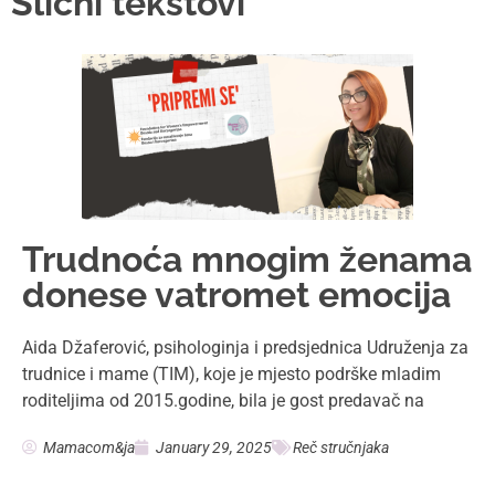
Slični tekstovi
Trudnoća mnogim ženama
donese vatromet emocija
Aida Džaferović, psihologinja i predsjednica Udruženja za
trudnice i mame (TIM), koje je mjesto podrške mladim
roditeljima od 2015.godine, bila je gost predavač na
Mamacom&ja
January 29, 2025
Reč stručnjaka