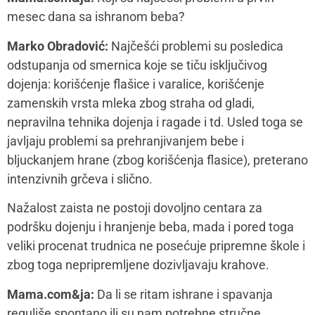
mesec dana sa ishranom beba?
Marko Obradović:
Najčešći problemi su posledica
odstupanja od smernica koje se tiču isključivog
dojenja: korišćenje flašice i varalice, korišćenje
zamenskih vrsta mleka zbog straha od gladi,
nepravilna tehnika dojenja i ragade i td. Usled toga se
javljaju problemi sa prehranjivanjem bebe i
bljuckanjem hrane (zbog korišćenja flasice), preterano
intenzivnih grčeva i slično.
Nažalost zaista ne postoji dovoljno centara za
podršku dojenju i hranjenje beba, mada i pored toga
veliki procenat trudnica ne posećuje pripremne škole i
zbog toga nepripremljene dozivljavaju krahove.
Mama.com&ja:
Da li se ritam ishrane i spavanja
reguliše spontano ili su nam potrebne stručne