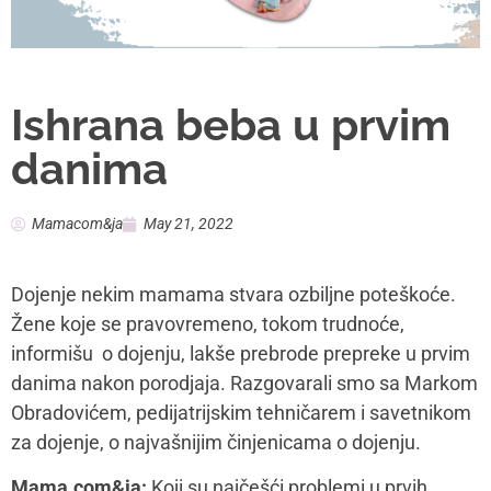
Ishrana beba u prvim
danima
Mamacom&ja
May 21, 2022
Dojenje nekim mamama stvara ozbiljne poteškoće.
Žene koje se pravovremeno, tokom trudnoće,
informišu o dojenju, lakše prebrode prepreke u prvim
danima nakon porodjaja. Razgovarali smo sa Markom
Obradovićem, pedijatrijskim tehničarem i savetnikom
za dojenje, o najvašnijim činjenicama o dojenju.
Mama.com&ja:
Koji su najčešći problemi u prvih