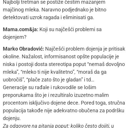
Najbolji tretman se postiže čestim mazanjem
majčinog mleka. Naravno podjednako je bitno
detektovati uzrok ragada i eliminisati ga.
Mama.com&ja:
Koji su najčešći problemi sa
dojenjem?
Marko Obradović:
Najčešći problem dojenja je pritisak
okoline. Nažalost, informisanost opšte populacije je
niska i postoji dosta stereotipa poput “nemaš dovoljno
mleka”, “mleko ti nije kvalitetno”, “moraš da ga
uobročiš”, “plače zato što je gladan” i td…
Generacije su rađale i rukovodile se lošim
preporukama što je i rezultiralo izuzetno malim
procentom isključivo dojene dece. Pored toga, stručna
populacija takođe nije adekvatno obučena za podršku
dojenju.
Za odgovore na pitanja poput: koliko često dojiti, u