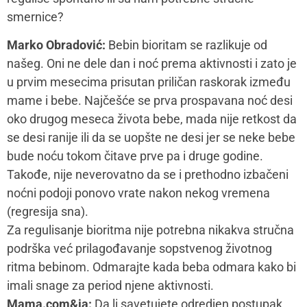
smernice?
Marko Obradović:
Bebin bioritam se razlikuje od
našeg. Oni ne dele dan i noć prema aktivnosti i zato je
u prvim mesecima prisutan priličan raskorak između
mame i bebe. Najčešće se prva prospavana noć desi
oko drugog meseca života bebe, mada nije retkost da
se desi ranije ili da se uopšte ne desi jer se neke bebe
bude noću tokom čitave prve pa i druge godine.
Takođe, nije neverovatno da se i prethodno izbačeni
noćni podoji ponovo vrate nakon nekog vremena
(regresija sna).
Za regulisanje bioritma nije potrebna nikakva stručna
podrška već prilagođavanje sopstvenog životnog
ritma bebinom. Odmarajte kada beba odmara kako bi
imali snage za period njene aktivnosti.
Mama.com&ja:
Da li savetujete odredjen postupak