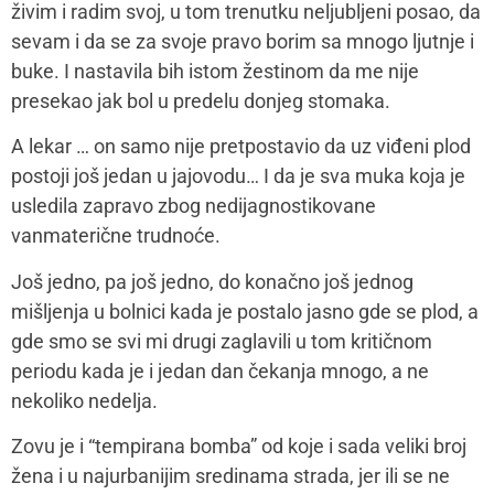
živim i radim svoj, u tom trenutku neljubljeni posao, da
sevam i da se za svoje pravo borim sa mnogo ljutnje i
buke. I nastavila bih istom žestinom da me nije
presekao jak bol u predelu donjeg stomaka.
A lekar … on samo nije pretpostavio da uz viđeni plod
postoji još jedan u jajovodu… I da je sva muka koja je
usledila zapravo zbog nedijagnostikovane
vanmaterične trudnoće.
Još jedno, pa još jedno, do konačno još jednog
mišljenja u bolnici kada je postalo jasno gde se plod, a
gde smo se svi mi drugi zaglavili u tom kritičnom
periodu kada je i jedan dan čekanja mnogo, a ne
nekoliko nedelja.
Zovu je i “tempirana bomba” od koje i sada veliki broj
žena i u najurbanijim sredinama strada, jer ili se ne