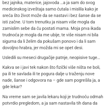
bez jajnika, materice, jajovoda …a ja sam do svog
medicinskog izveštaja samo ćutala i mislila kako je
sreća što život može da se nastavi i bez šanse da se
isti začne. U tom trenutku ja nisam više mogla da
zamislim sebe da ću postati mama. Moja prva ikada
trudnoća je mogla da me ubije, te više nisam ni bila
sigurna da li želim da pokušam ponovo i da li sam
dovoljno hrabra, jer možda mi se opet desi.
Usledili su meseci drugačije patnje, neopisive tuge…
Kakva se i javi tek nakon što fizički više ništa ne boli,
pa ili te savlada ili te pogura dalje u traženju nove
nade, šanse i odgovora na – gde sam pogrešila ja, a
gde lekar?
Na vreme sam se javila lekaru koji je trudnoću odmah
potvrdio pregledom, a ja sam nastavila tih dana da