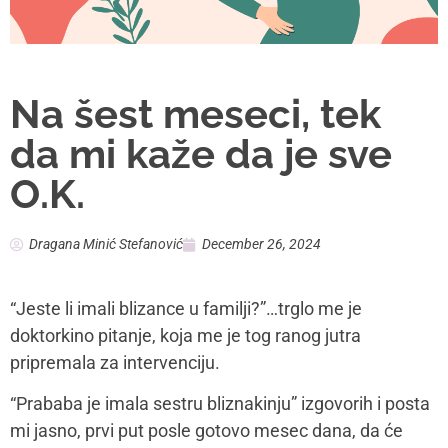
Na šest meseci, tek
da mi kaže da je sve
O.K.
Dragana Minić Stefanović
December 26, 2024
“Jeste li imali blizance u familji?”…trglo me je
doktorkino pitanje, koja me je tog ranog jutra
pripremala za intervenciju.
“Prababa je imala sestru bliznakinju” izgovorih i posta
mi jasno, prvi put posle gotovo mesec dana, da će