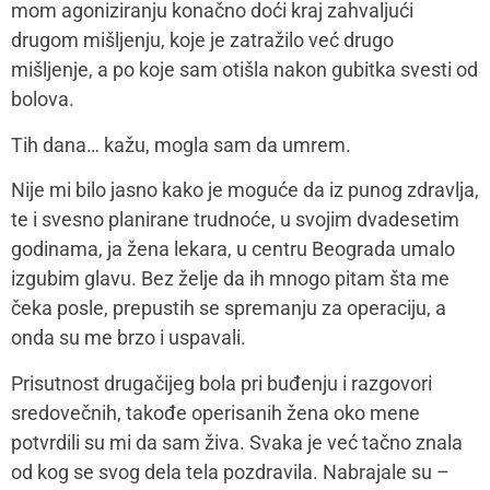
mom agoniziranju konačno doći kraj zahvaljući
drugom mišljenju, koje je zatražilo već drugo
mišljenje, a po koje sam otišla nakon gubitka svesti od
bolova.
Tih dana… kažu, mogla sam da umrem.
Nije mi bilo jasno kako je moguće da iz punog zdravlja,
te i svesno planirane trudnoće, u svojim dvadesetim
godinama, ja žena lekara, u centru Beograda umalo
izgubim glavu. Bez želje da ih mnogo pitam šta me
čeka posle, prepustih se spremanju za operaciju, a
onda su me brzo i uspavali.
Prisutnost drugačijeg bola pri buđenju i razgovori
sredovečnih, takođe operisanih žena oko mene
potvrdili su mi da sam živa. Svaka je već tačno znala
od kog se svog dela tela pozdravila. Nabrajale su –