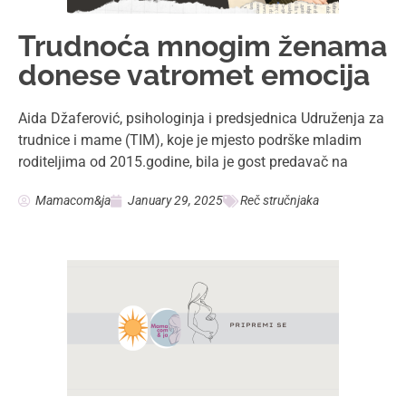
Trudnoća mnogim ženama
donese vatromet emocija
Aida Džaferović, psihologinja i predsjednica Udruženja za
trudnice i mame (TIM), koje je mjesto podrške mladim
roditeljima od 2015.godine, bila je gost predavač na
Mamacom&ja
January 29, 2025
Reč stručnjaka