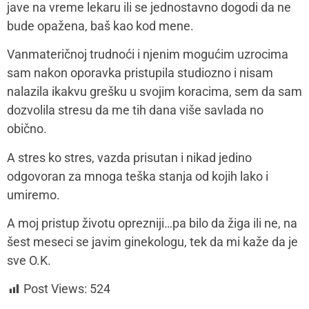
jave na vreme lekaru ili se jednostavno dogodi da ne
bude opažena, baš kao kod mene.
Vanmateričnoj trudnoći i njenim mogućim uzrocima
sam nakon oporavka pristupila studiozno i nisam
nalazila ikakvu grešku u svojim koracima, sem da sam
dozvolila stresu da me tih dana više savlada no
obično.
A stres ko stres, vazda prisutan i nikad jedino
odgovoran za mnoga teška stanja od kojih lako i
umiremo.
A moj pristup životu oprezniji…pa bilo da žiga ili ne, na
šest meseci se javim ginekologu, tek da mi kaže da je
sve O.K.
Post Views:
524