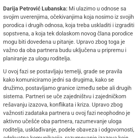
dolazak novog člana porodice donosi, na način da
oboma odgovara. Ukoliko bi se zadaci ove faze
preskočili ili nisu urađeni tako da odgovaraju i jednom
i drugom partneru, naredne faze mogu biti izazovnije.
Mamacom&ja:
Zašto mnoge žene imaju osećaj da ne
mogu (i da ne treba) razgovarati o tome kako se
osećaju nakon porođaja (strah da nisi dobra majka,
strah od odbacivanja…)?
Darija Petrović Lubanska:
Veliki broj žena suočava se
sa postporođajnom depresijom, a da su kratkotrajna
tuga, uznemirenost, zabrinutost, preplavljenost,
plačljivost normalni procesi uslovljeni hormonskim
promenama.
Otežavajuću okolnost za prevazilaženje stresa u
ovom izazovnom periodu za ženu, čine rodne i polne