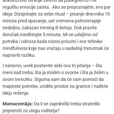
Darija Petrović Lubanska:
Mi ulazimo u odnose sa
svojim uverenjima, očekivanjima koja nosimo iz svojih
porodica i drugih odnosa, koja treba uskladiti i izgraditi
sopstvena, a koja tek dolaskom novog člana porodice
mogu biti dovedena u pitanje. Upravo zbog toga je
važno da oba partnera budu uključena u pripremu i
planiranje za ulogu roditelja.
U ovoj fazi se postavljaju temelji, grade se pravila
kako komuniciramo jedni sa drugima, kako se
družimo, postavljamo granice između sebe ali drugih
sistema. Partneri se uče zajedništvu i zajedničkom
rešavanju izazova, konflikata i kriza. Upravo zbog
važnosti zadataka partnera u ovoj fazi neophodno je
aktivno učešće oba partnera, razumevanje uloga
roditelja, usklađivanje, podele obaveza i odgovornosti,
adekvatna komunikacija, razumevanje izazova koje