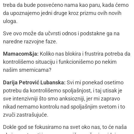
koliko smo bespomoćni. Isto važi i za funkcionisanje
po pravilima koja nisu naša. Kultura, šira porodica
nam često nameću ideje o tome “kako treba” živeti.
Dolazak bebe definitivno na neko vreme
onemogućava i život u skladu sa našim ritualima i te
promene nisu prijatne. Ono što bih uvek preporučila
jeste da pišemo liste stvari koje možemo da
kontrolišemo i liste stvari na koje ne možemo da
utičemo i da svesno biramo da se posvetimo onome
što je u domenu naše moći. Osećaji frustracije,
blokiranosti, bespomoćnosti će se sigurno time
Prijavite se na
smanjiti i njihovo mesto će zauzeti osećaj veće moći,
newsletter!
zdrave svesnosti o kontroli i uticaju, svrsishodnost i
ispunjenosti.
Saznajte prvi najnovije vesti sa našeg portala.
Mamacom&ja:
Kako promenuti perspektivu, jer se
lako ulazi u neki zamišljeni krug prilagođavanja gde se