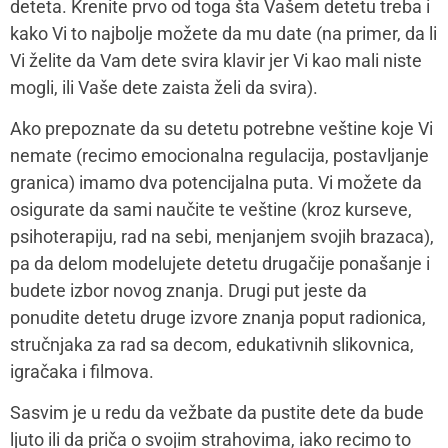
Vama nije bilo dozvoljeno u porodici, pa da Vi na svojoj
psihoterapiji ili kroz vođenje dnevnika obradite šta to
za Vas znači.
Ultimativno, jako je važno uspostaviti zdravu svest o
granici nas i našeg deteta. Mi smo dve različite osobe,
sa različitim istorijama, okolnostima, osećanjima,
temperamentima i potrebama i da će različite akcije
odgovoriti na te potrebe. Na ovakav način se
prekidaju lanci generacijskog prenosa obrazaca.
Mamacom&ja:
Kako se pripremiti za roditeljsku
ulogu?
Darija Petrović Lubanska:
Edukacija je jako važna jer
je to deo pripreme za nepoznatu situaciju. Edukovati
se možemo kroz knjige koje nam mogu pomoći da
razumemo šta otprilike možemo da očekujemo u kom