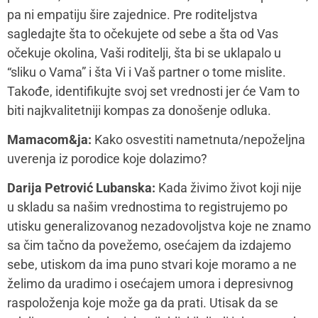
pravila i očekivanja. Krivica, sram i osećaj dužnosti su
česti pratioci.
Princip po kom se radi na ovim uverenjima jeste da se
prvo identifikuju, da prepoznamo u kojim životnim
situacijama ih najčešće vidimo, odakle dolaze, i da
polako formulišemo alternativna uverenja koja su u
skladu sa našim vrednostima i da budemo dosledni u
primenjivanju novih standarda.
Mamacom&ja:
Kako se pripremiti za ono što me nisu
naučili, ali ja želim da naučim svoje dete?
Darija Petrović Lubanska:
Mi često hoćemo da
pružimo našoj deci ono što nama naši roditelji nisu
pružili, što je plemenito. Istovremeno je potencijalno
problematično jer se u tom vrtlogu previde potrebe