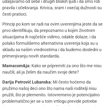
deteta. Krenite prvo od toga šta Vašem detetu treba i
kako Vi to najbolje možete da mu date (na primer, da li
Vi želite da Vam dete svira klavir jer Vi kao mali niste
mogli, ili Vaše dete zaista želi da svira).
Ako prepoznate da su detetu potrebne veštine koje Vi
nemate (recimo emocionalna regulacija, postavljanje
granica) imamo dva potencijalna puta. Vi možete da
osigurate da sami naučite te veštine (kroz kurseve,
psihoterapiju, rad na sebi, menjanjem svojih brazaca),
pa da delom modelujete detetu drugačije ponašanje i
budete izbor novog znanja. Drugi put jeste da
ponudite detetu druge izvore znanja poput radionica,
stručnjaka za rad sa decom, edukativnih slikovnica,
igračaka i filmova.
Sasvim je u redu da vežbate da pustite dete da bude
ljuto ili da priča o svojim strahovima, iako recimo to