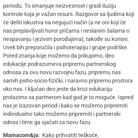
nesavršenosti, nesnalaženja…
Darija Petrović Lubanska:
Važno mi je naglasiti da je
osećanje tuge, zabrinutosti i iscrpljenosti posle
porođaja uobičajeno. Trudnoća i porođaj dovode do
značajnih hormonskih promena i upareni sa visokim
zahtevima za prilagođavanjem, očekivano je da se
jave i promene u emocionalnoj sferi.
Ono što možemo uraditi jeste: pre svega smanjiti
previsoka očekivanja, naročito u smislu kako
bi
trebalo
da se osećamo. Oformiti sistem podrške – angažovati
članove porodice i bliske osobe koje pružaju podršku,
razumevanje. Partnerski odnos je takođe veliki izvor
potencijalne podrške. Velike benefite može da donese
i blaga fizička aktivnost (naravno u skladu sa opštim
fizičkim stanjem). Ponekad će se desiti da stvari koje
su ranije pomagale više
ne rade
i to je u redu. U tim