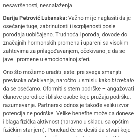
slučajevima uvek možete potražiti stručnu pomoć
psihoterapeuta bez stida i ustručavanja.
Mamacom&ja:
Kako održati komunikaciju i osećaj
zajedništva u partnerskom odnosu?
Darija Petrović Lubanska:
Partnerski odnos je zaista
na testu u periodu kad u njega ulazi treća osoba.
Koliko god da je beba željena, planirana i mi spremni,
neosporno će njeno prisustvo promeniti dinamiku,
rituale i zahtevati od nas da revidiramo planove i
očekivanja.
U momentu kada dolazi beba mi od romantičnih
partnera prelazimo u roditelje i partnere, i neophodno
je zadržati svest o tome da partnerski odnos mora
ponekad da dobije primat i bude važniji od bebe.
Vladeta Jerotić je govorio da je beba onoliko zdrava i