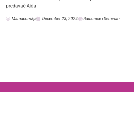
informativno, u cilju edukacije.
Sadržaj ne može zameniti lekarske dijagnoze, te je za
individualne konkretne zdravstvene probleme potrebna
konsultacija sa vašim lekarom.
Kontakt:
ja.sam.mama.com@gmail.com
Mama.com & ja © Copyright 2022. Sva prava zadržana.