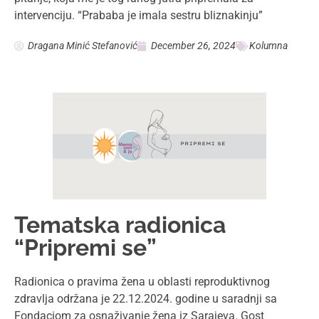
predavač Aida
Mamacom&ja
December 23, 2024
Radionice i Seminari
Drage mame, sve informacije i saveti na portalu izneti su