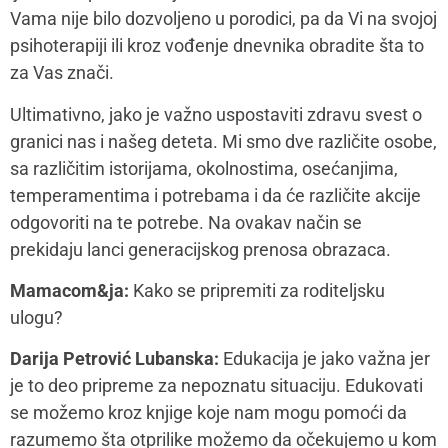
periodu. To smanjuje neizvesnost i gradi iluziju
kontrole koja je važan resurs. Razgovor sa ljudima koji
će deliti iskustva na negujući način (a ne oni koji će
nas preplavljivati horor pričama i neslanim šalama o
nespavanju i jezivim porođajima), takođe su korisni.
Uvek bih preporučila i psihoterapiju i grupe podrške.
Pored znanja koje možemo da prikupimo, deo
edukacije podrazumeva pripremu partnerskog
odnosa za ovu novu razvojnu fazu, pripremu nas
samih psiho-socio-fizički, i naravno pripremu prostora
oko nas. I ključan deo jeste da kroz edukaciju
prolazimo sa partnerom kad god je to moguće. Ispred
nas je izazovan period i kako se možemo pripremiti
individualno tako možemo pripremiti i partnerski
odnos i time ga ojačati za novu fazu.
Mamacom&ja:
Kako prihvatiti teškoće,