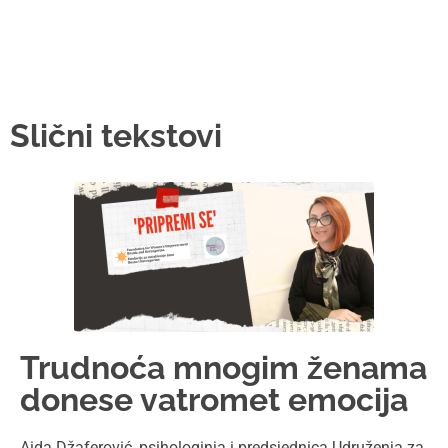
trudnice i mame (TIM), koje je mjesto podrške mladim
roditeljima od 2015.godine, bila je gost predavač na
Mamacom&ja
January 29, 2025
Reč stručnjaka
Na šest meseci, tek da mi
kaže da je sve O.K.
“Jeste li imali blizance u familji?”…trglo me je doktorkino
pitanje, koja me je tog ranog jutra pripremala za