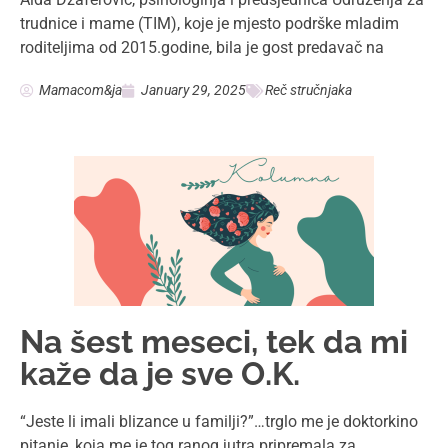
intervenciju. “Prababa je imala sestru bliznakinju”
x
Dragana Minić Stefanović
December 26, 2024
Kolumna
Tematska radionica
“Pripremi se”
Radionica o pravima žena u oblasti reproduktivnog
zdravlja održana je 22.12.2024. godine u saradnji sa
Fondaciom za osnaživanje žena iz Sarajeva. Gost