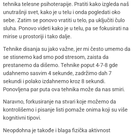
(naravno u skladu sa savetima lekara i opštim fizičkim
stanjem) i što više boravka u prirodi. Bonus savet –
ugasite notifikacije na telefonu i smanjite izloženost
socijalnim medijima.
Tehnika je mnogo i svako od nas ima slobodu da bude
kreativan i izabere ono što njemu najviše prija.
Post Views:
264
Mamacom&ja
Svi tekstovi autora