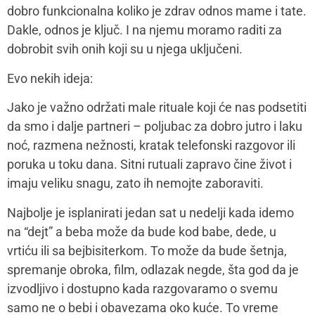
treba da bude posvećeno nama kao paru, kada ćemo
da upoznajemo jedni druge kroz prizmu ovih novih
uloga.
Sve ovo može da učvrsti odnos i podstakne ga na
naredne razvojne faze.
Mamacom&ja:
Koliko nas blokira i frustrira potreba da
kontrolišemo situaciju i funkcionišemo po nekim
našim smernicama?
Darija Petrović Lubanska:
Svi mi ponekad osetimo
potrebu da kontrolišemo spoljašnjost, i taj utisak je
sve intenzivniji što smo anksiozniji, jer mi zapravo
nikad nemamo kontrolu nad spoljašnjim svetom i to
zvuči zastrašujuće.
Dokle god se fokusiramo na svet oko nas, to će naša
aksioznost rasti jer smo sve više suočeni sa idejom