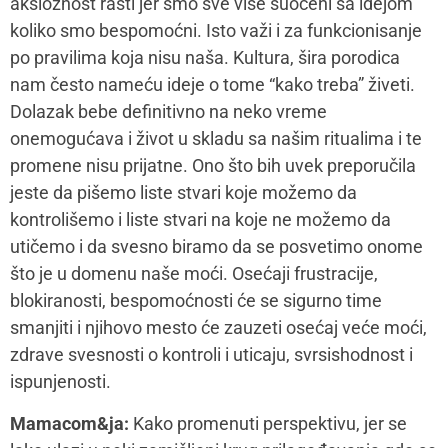
zanemaruju i lične i partnerske potrebe?
Darija Petrović Lubanska:
Naše telo i psiha imaju
različite načine da nam saopšte da ne živimo u skladu
sa svojim potrebama. Primetićemo umor,
nezainteresovanost, bezvoljnost, glavobolje, različite
Prijavi se!
telesne znake koji mogu sugerisati neki disbalans,
košmarne snove koji su neuobičajeni… Sve to mogu
biti signali da ne živimo u skladu da onim što nam
zaista treba i tad je momenat da zastanemo i zaista
pogledamo šta se dešava. Posmatram klijente kako u
takvim situacijama često rade zapravo suprotno –
počnu da odlažu bavljenje problemima ili počnu da
brzaju „da bi što pre sve rešili, pa da konačno imaju
vremena da odmore i posvete se sebi“. Istina je
međutim da obe ove strategije samo hrane
anksioznost od koje želimo da pobegnemo i ne