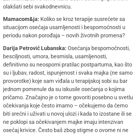
pričaju dok se dešava, već informacije o tome koliko
im je bilo teško isplove tek kasnije u svetlima nekih
drugih kriza.
Mamacom&ja:
Koje su društveno nametnute stvari, a
bilo bi poželjno sagledati ih pre roditeljstva?
Darija Petrović Lubanska:
Društvo nam nameće
mnogo toga. U kontekstu roditeljstva mislim da su to
najviše visoki standardi a premalo uputstava i
empatije. Brzi smo da osudimo majku koja radi, kuću
koja je neuredna, decu koja su u prljavoj garderobi.
Očekujemo da žena može da uradi sve i da po
mogućnosti izgleda lepo i bude namirisana dok
žonglira majčinstvom, karijerom, brakom,
prijateljstvom, socijalnim životom, a sa druge strane
nemamo kvalitetna uputstva za to kako postaviti
prioritete, nositi se sa izazovima, niti stabilnu podršku,