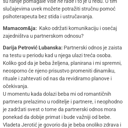
dobro funkcionalna koliko je zdrav odnos mame i tate.
Dakle, odnos je ključ. I na njemu moramo raditi za
dobrobit svih onih koji su u njega uključeni.
Evo nekih ideja:
Jako je važno održati male rituale koji će nas podsetiti
da smo i dalje partneri – poljubac za dobro jutro i laku
noć, razmena nežnosti, kratak telefonski razgovor ili
poruka u toku dana. Sitni rutuali zapravo čine život i
imaju veliku snagu, zato ih nemojte zaboraviti.
Najbolje je isplanirati jedan sat u nedelji kada idemo
na “dejt” a beba može da bude kod babe, dede, u
vrtiću ili sa bejbisiterkom. To može da bude šetnja,
spremanje obroka, film, odlazak negde, šta god da je
izvodljivo i dostupno kada razgovaramo o svemu
samo ne o bebi i obavezama oko kuće. To vreme