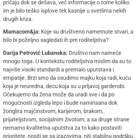
pa ni empatiju šire zajednice. Pre roditeljstva
sagledajte šta to očekujete od sebe a šta od Vas
očekuje okolina, Vaši roditelji, šta bi se uklapalo u
“sliku o Vama” i šta Vi i Vaš partner o tome mislite.
Takođe, identifikujte svoj set vrednosti jer će Vam to
biti najkvalitetniji kompas za donošenje odluka.
Mamacom&ja:
Kako osvestiti nametnuta/nepoželjna
uverenja iz porodice koje dolazimo?
Darija Petrović Lubanska:
Kada živimo život koji nije
u skladu sa našim vrednostima to registrujemo po
utisku generalizovanog nezadovoljstva koje ne znamo
sa čim tačno da povežemo, osećajem da izdajemo
sebe, utiskom da ima puno stvari koje moramo a ne
želimo da uradimo i osećajem umora i depresivnog
raspoloženja koje može ga da prati. Utisak da se
udaljavamo od sebe i drugih bliskih ljudi i da smo rob