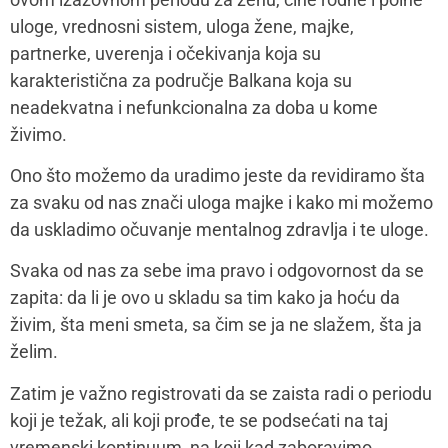
osećamo se zarobljeno i preplavljeno.
Postoji svakako veliki prostor odgovornosti javnosti i
institucija da uspostave sistemska rešenja, poput
edukacija lekara i medicinskog osoblja, savetovališta
za majke i bebe pri porodilištima i slično. Dok se to ne
desi svaka od nas može da traži pomoć terapeuta za
sebe i svoj partnerski odnos, konsultuje se sa
stručnjacima i pridruži zajednici istomišljenika jer
verujte mi ima ih.
Mamacom&ja:
Koje bi bile tehnike za prevazilaženje
stresa u postpartumu?
Darija Petrović Lubanska:
Tehnike za prevazilaženje
stresa mogu varirati zavisno od toga šta nama prija.
Krenuti od tehnike dvostruke svesnosti, koja je važna