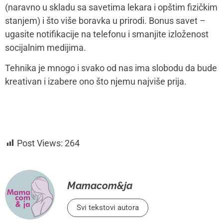
Slični tekstovi
Trudnoća mnogim ženama
donese vatromet emocija
Aida Džaferović, psihologinja i predsjednica Udruženja za