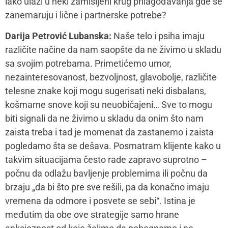
regulišu emocije zaista. Ako se prepoznajete, evo par
ideja: Dizajnirajte za sebe ritual – pisanje dnevnika 10
minuta pred spavanje, sat vremena psihoterapije
nedeljno, zakazan trening ili šetnja. Dok pravite
doručak meditirajte 5 minuta.
Mi se udaljimo od
potreba i odnosa kada nismo prisutni
i sve tehnike
mindfulness koje nas vraćaju u sadašnji trenutnak će
napraviti razliku.
I naravno, uvek postavite sebi ova tri pitanja – šta
meni sad treba; šta ja mislim o ovome i šta ja želim u
ovom trenutku. Sigurna sam da će vam pomoći da
mapirate potrebe, uvidite prostor za granice i nađete
ideju rešenja.
Mamacom&ja:
Da li se zajednički treba strateški
pripremiti za ulogu roditelja?