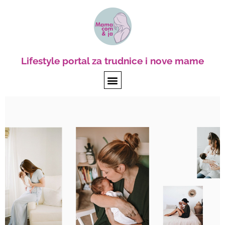
Kako promena
mindseta utiče na
jačanje sopstvenih
kapaciteta za
roditeljstvo
Mamacom&ja
November 5, 2022
Darija Petrović Lubanska, psiholog i TA psihoterapeut,
govori o pripremi za majčinstvo, izazovima i
zamkama, ali i o tome kako adekvatnom pripremom