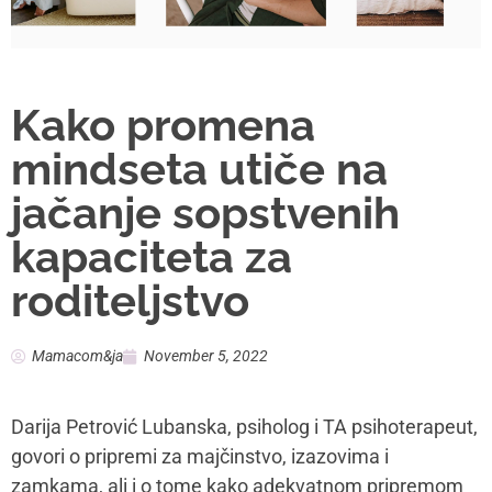
olakšati sebi svakodnevnicu.
Mamacom&ja:
Koliko se kroz terapije susrećete sa
situacijom osećaja usamljenosti i bespomoćnosti u
periodu nakon porođaja – novih životnih promena?
Darija Petrović Lubanska:
Osećanja bespomoćnosti,
besciljnosti, umora, besmisla, usamljenosti,
definitivno su neosporni pratilac postpartuma, kao što
su i ljubav, radost, ispunjenost i svaka majka (ne samo
provorotke) koje sam viđala u terapijskoj sobi su bar
jednom pomenule da su iskusile osećanja o kojima
pričamo. Značajno je o tome govoriti posebno u svetlu
očekivanja koje često imamo – očekujemo da ćemo
biti srećni i uživati u novoj ulozi i kada to izostane ili se
ne poklopi sa očekivanjem majke imaju intenzivan
osećaj krivice. Često baš zbog stigme o ovome ni ne