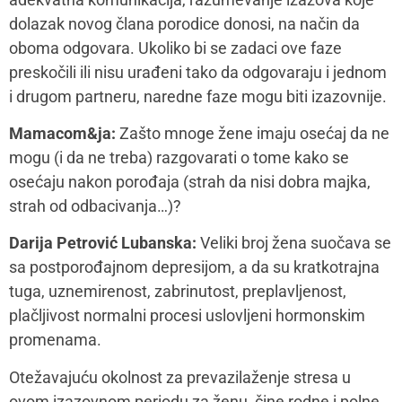
uloge, vrednosni sistem, uloga žene, majke,
partnerke, uverenja i očekivanja koja su
karakteristična za područje Balkana koja su
neadekvatna i nefunkcionalna za doba u kome
živimo.
Ono što možemo da uradimo jeste da revidiramo šta
za svaku od nas znači uloga majke i kako mi možemo
da uskladimo očuvanje mentalnog zdravlja i te uloge.
Svaka od nas za sebe ima pravo i odgovornost da se
zapita: da li je ovo u skladu sa tim kako ja hoću da
živim, šta meni smeta, sa čim se ja ne slažem, šta ja
želim.
Zatim je važno registrovati da se zaista radi o periodu
koji je težak, ali koji prođe, te se podsećati na taj
vremenski kontinuum, na koji kad zaboravimo,