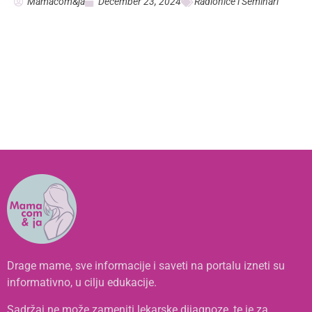
Mamacom&ja
December 23, 2024
Radionice i Seminari
Drage mame, sve informacije i saveti na portalu izneti su
informativno, u cilju edukacije.
Sadržaj ne može zameniti lekarske dijagnoze, te je za