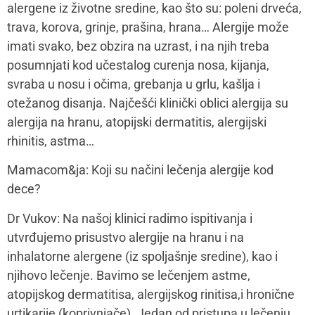
alergene iz životne sredine, kao što su: poleni drveća,
trava, korova, grinje, prašina, hrana… Alergije može
imati svako, bez obzira na uzrast, i na njih treba
posumnjati kod učestalog curenja nosa, kijanja,
svraba u nosu i očima, grebanja u grlu, kašlja i
otežanog disanja. Najčešći klinički oblici alergija su
alergija na hranu, atopijski dermatitis, alergijski
rhinitis, astma…
Mamacom&ja: Koji su načini lečenja alergije kod
dece?
Dr Vukov: Na našoj klinici radimo ispitivanja i
utvrđujemo prisustvo alergije na hranu i na
inhalatorne alergene (iz spoljašnje sredine), kao i
njihovo lečenje. Bavimo se lečenjem astme,
atopijskog dermatitisa, alergijskog rinitisa,i hronične
urtikarije (koprivnjače). Jedan od pristupa u lečenju