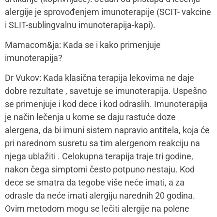
alergije je sprovođenjem imunoterapije (SCIT- vakcine
i SLIT-sublingvalnu imunoterapija-kapi).
Mamacom&ja: Kada se i kako primenjuje
imunoterapija?
Dr Vukov: Kada klasična terapija lekovima ne daje
dobre rezultate , savetuje se imunoterapija. Uspešno
se primenjuje i kod dece i kod odraslih. Imunoterapija
je način lečenja u kome se daju rastuće doze
alergena, da bi imuni sistem napravio antitela, koja će
pri narednom susretu sa tim alergenom reakciju na
njega ublažiti . Celokupna terapija traje tri godine,
nakon čega simptomi često potpuno nestaju. Kod
dece se smatra da tegobe više neće imati, a za
odrasle da neće imati alergiju narednih 20 godina.
Ovim metodom mogu se lečiti alergije na polene