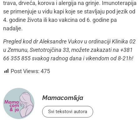
trava, drveća, korova i alergija na grinje. Imunoterapija
se primenjuje u vidu kapi koje se stavljaju pod jezik od
4. godine života ili kao vakcina od 6. godine pa
nadalje.
Pregled kod dr Aleksandre Vukov u ordinaciji Klinika 02
u Zemunu, Svetotrojčina 33, možete zakazati na +381
66 355 855 svakog radnog dana i vikendom od 8-21h!
Post Views:
475
Mamacom&ja
Svi tekstovi autora