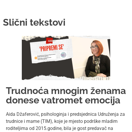
Slični tekstovi
Trudnoća mnogim ženama
donese vatromet emocija
Aida Džaferović, psihologinja i predsjednica Udruženja za
trudnice i mame (TIM), koje je mjesto podrške mladim
roditeljima od 2015.godine, bila je gost predavač na