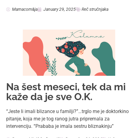
Mamacom&ja
January 29, 2025
Reč stručnjaka
Na šest meseci, tek da mi
kaže da je sve O.K.
“Jeste li imali blizance u familji?”…trglo me je doktorkino
pitanje, koja me je tog ranog jutra pripremala za
intervenciju. “Prababa je imala sestru bliznakinju”