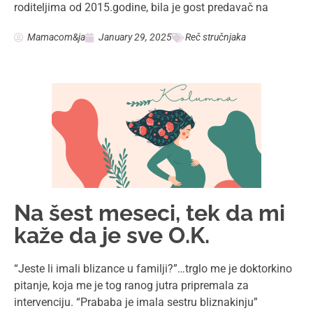
roditeljima od 2015.godine, bila je gost predavač na
Mamacom&ja
January 29, 2025
Reč stručnjaka
Na šest meseci, tek da mi
kaže da je sve O.K.
“Jeste li imali blizance u familji?”…trglo me je doktorkino
pitanje, koja me je tog ranog jutra pripremala za
intervenciju. “Prababa je imala sestru bliznakinju”