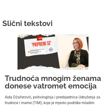
Slični tekstovi
Trudnoća mnogim ženama
donese vatromet emocija
Aida Džaferović, psihologinja i predsjednica Udruženja za
trudnice i mame (TIM), koje je mjesto podrške mladim