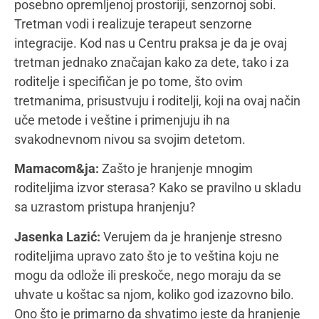
svoje nutrutuvne i osnovne potrebe, nego je ono i
socijalna aktvinost, u kojoj se uči ponašanje,
razmena, usvajaju se porodični i društveni rituali i
pravila. Hranjenje podstiče razvoj samostalnosti,
brige o sebi i sposobnost zadovoljenje sopstvenih
potreba. Najpre je važno znati da se često greši u
samom startu pri uvođenju nemlečne ishrane i tada
kreirane pogreške je teže kasnije ispravljati. Dakle,
beba je spremna za čvrstu hranu isključivo onda
kada počne sama da se poseda, odnosno da se
samostalno dovodi u sedeći položaj i to je važno na
mnogo nivoa. Pored toga, neophodno je uz početno
hranjenje, podsticati samostalno hranjenje, pružiti
detetu mogućnost jačanja samostalnosti. Važno je
pratiti svoje dete, njegove potrebe, preferencije i
načine, ne upoređivati sa drugima. Upoznavati dete
sa svim ukusima, teksturama hrane, omogućiti