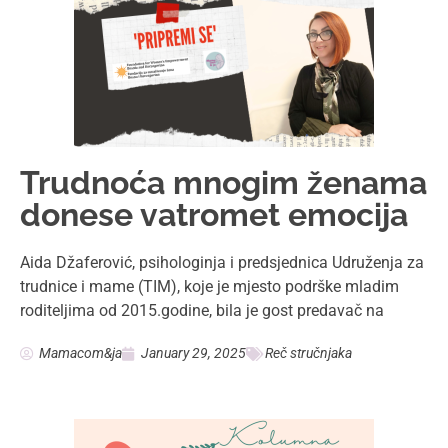
Na šest meseci, tek da mi
kaže da je sve O.K.
“Jeste li imali blizance u familji?”…trglo me je doktorkino
pitanje, koja me je tog ranog jutra pripremala za
x
intervenciju. “Prababa je imala sestru bliznakinju”
Dragana Minić Stefanović
December 26, 2024
Kolumna