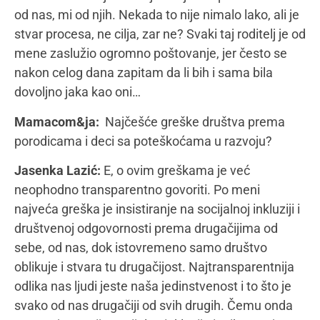
različitosti, koju odvajamo sami. I ja sam različita i
drugačija. I vi koji čitate ovo. Ko je taj koji određuje
prihvatljivu i neprihvatljivu različitost? U vremenima
veštačke inteligencije, mi se čudimo nekom ko ne
čuje ili ne govori jednako kao i mi…? Meni je to
neshvatljivo. Nije jednostavno govoriti o ovoj temi,
a ne „mračiti“, pa da razgovor ne bi dobio taj ton,
staću ovde. Mnogo je toga, nažalost čime se mi
kao društvo ogrešimo prema pojedincu, a ja ipak
uživam u svom poslu i ličnoj težnji da svet bude
svetliji, tako da bih volela da i ukus ovog razgovora
bude takav.
Mamacom&ja:
Vaša poruka za kraj razgovora…
Jasenka Lazić:
Plašimo se nepoznatog, drugačijeg,
boljeg, glasnijeg, iskrenijeg – a zapravo se plašimo
nas samih. Svi bismo mi voleli da živimo u boljem