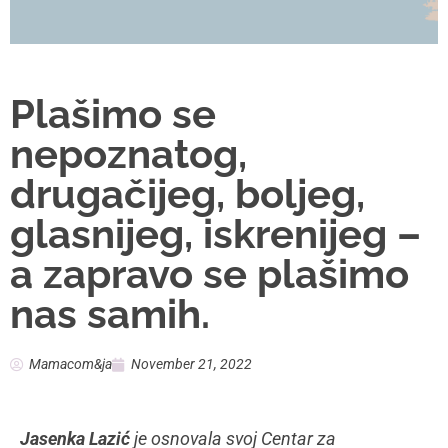
specijalizovanih stručnjaka bavi dijagnostikom,
prevencijom i profesionalnim podsticajem ranog
razvoja. Naša sagovornica je reedukator
psihomotorike, defektološki dijagnostičar,
Neurofeedback terapeut, terapeut hranjenja,
Blomberg Rhytmic Movement terapeut i autor knjiga
„Hrana zdrava, hrana fina (bez glutena i kazeina)“ i
„6 koraka napred“.
Mamacom&ja:
Kome je namenjen i koje usluge
pruža Centar za podsticajnu negu?
Jasenka Lazić:
Mi smo tim ljudi koji su sanjali i
dosanjali o jednom ušuškanom mestu na kom će
svaki bebac, svako dete, svaka porodica dobiti
celovit, holistički, profesionalni podsticaj razvoju,
rastu, igri, osmehu, učenju, edukaciji i prevenciji.
Želja nam je da od maminog stomaka, preko prvog