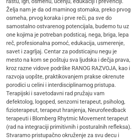
realizacijom projekata, edukativnim i istraživačkim
aktivnostima iz oblasti obrazovanja, socijalne
zaštite, inkluzije, psihomotornog razvoja dece sa
razvojnim smetnjama, kao i na ostvarivanju
njihovog punog potencijala u oblasti motorike,
psihomotorike, govorno-jezičkog, socio-emotivnog i
senzo-motoričkog razvoja.
Mamacom&ja:
Koje su Vaše glavne smernice
(vodilje) u radu?
Jasenka Lazić:
Jedna od glavnih vodilja mene,
kako kroz posao, tako i kroz život jeste da je
jednakost u iskustvu imperativ. Stvarnost je takva
da se roditelji dece sa kojom radim bore na sve
načine da sistem i podsistemi društva prihvate tu
decu kao deo sebe i da su često izolovani i
usamljeni u tim borbama. Ne bi smelo da je tako.