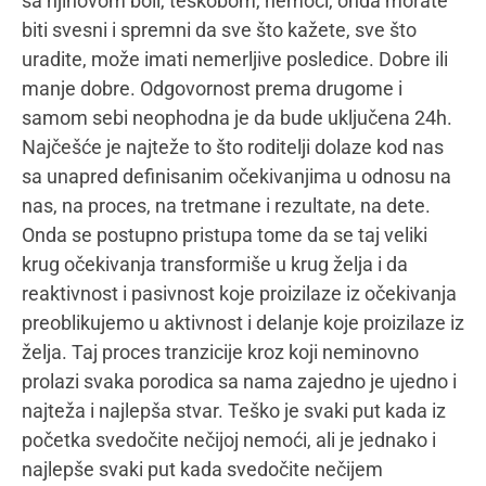
Mamacom&ja:
Šta svaki roditelj treba da zna o
zdravoj i toksičnoj samostalnosti deteta?
Jasenka Lazić:
Dve su stvari koje treba svaki
roditelj da nauči vezano za samostalnost. To je
krilatica Marije Montesori „Pomozi mi da uradim
sam“ i fenomen „naučena bespomoćnost“.
Samostalnost je jedna od najjačih potreba svakog
ljudskog bića. Istovremeno je to i jedna od najvećih
želja svakog roditelja za svoje dete, da odraste u
samostalnu osobu. Pa ipak, neretko srećemo
roditelje koji upadaju upravo u taj krug izgovora
„Inače on to sam, ali eto, sada je umoran, nervozan,
žurimo….“. kao roditelji, tu smo da baš kao što je
M.Montesori i formulisala, pomognemo detetu da
uradi samo. Kada jednom vidimo da je dete nešto
uspelo samo, više mu u okviru toga ne pomažemo.