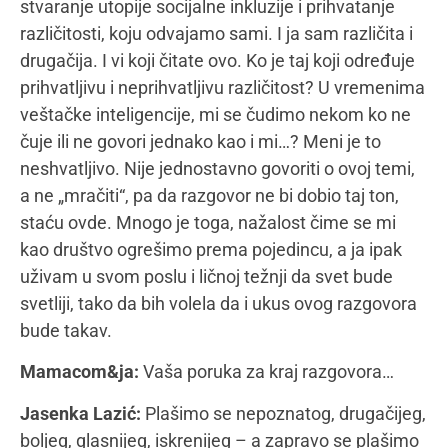
svetu, gde su jednakost i jednake šanse imperativ,
ali mi u takvom svetu ne živimo. Junaci knjige „6
koraka napred“, kao i svako dete sa razvojnim
poteškoćama, žele da prihvate vrline i mane sveta
u kojem žive. Neka i svet (čiji ste i vi deo, dragi
čitaoci) prihvati njihove mane i vrline. Srećno svima,
i nama i „njima“.