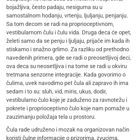
dete svojim čulnim iskustvima daje značenje i u
skladu sa tim reaguje i ponaša se.
Senzorna obrada se odnosi na to kako se služimo
informacijama koje čulima primamo iz tela i iz
okoline – čula se integrišu da bi stvorila sliku
okoline i nas u njoj.
Senzomotorni razvoj deluje na procese učenja :
regulaciju/samoregulciju (spososbnost adekvatnog
ponašanja i reagovanja), emocionalno
doživljavanje, socijalne interakcije, igru, motorno
planiranje, koordinaciju oko ruka, govor, pažnju,
organizovano ponašanje u vremenu i prostoru,
obavljanje svakodnevnih aktivnosti,
školske
veštine
. Tretman senzorne integracije realizuje se u
posebno opremljenoj prostoriji, senzornoj sobi.