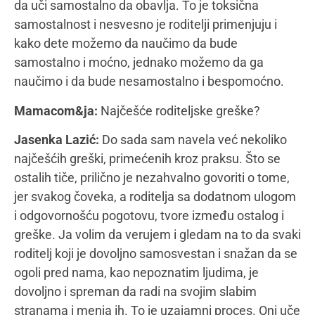
stvar procesa, ne cilja, zar ne? Svaki taj roditelj je od
mene zaslužio ogromno poštovanje, jer često se
nakon celog dana zapitam da li bih i sama bila
dovoljno jaka kao oni…
Mamacom&ja:
Najčešće greške društva prema
porodicama i deci sa poteškoćama u razvoju?
Jasenka Lazić:
E, o ovim greškama je već
neophodno transparentno govoriti. Po meni
najveća greška je insistiranje na socijalnoj inkluziji i
društvenoj odgovornosti prema drugačijima od
sebe, od nas, dok istovremeno samo društvo
oblikuje i stvara tu drugačijost. Najtransparentnija
odlika nas ljudi jeste naša jedinstvenost i to što je
svako od nas drugačiji od svih drugih. Čemu onda
stvaranje utopije socijalne inkluzije i prihvatanje