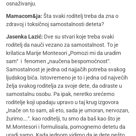
Naš zadatak je onda da obezbedimo dovoljno
vremena, strpljenja i mogućnosti da tu aktivnost ili
veštinu dete sada samostalno uvežbava i
unapređuje. To je zdrava samostalnost. Nasuprot
tome, toksična samostalnost se vrti oko
spomenutog fenomena „naučene
besmopomoćnosti“. To znači da ukoliko nastavimo
da umesto deteta obavljamo stvari (obuvamo ga,
jer žurimo, seckamo hranu u restoranu, jer nismo
kod kuće, sklanjamo igračke, jer gosti samo što
nisu došli, a dete ne želi da skloni….) koje smo videli
da ono samo ume, dete će vremenom biti uvučeno
u tzv. naučenu bespomoćnost, odnosno, prestaće
da radi samo ono što je do tada radilo, verujući da
mama ume bolje i prestaće i da se trudi nove stvari
da uči samostalno da obavlja. To je toksična