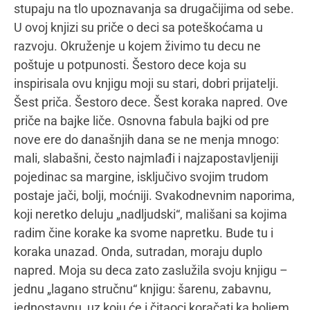
smetnjama i njihovih unutračnjih svetova.
Mamacom&ja:
Šta ne pomaže, a neretko se
ponavlja, porodici dece sa poteškoćama u razvoju?
Jasenka Lazić:
Rekla bih da je to definitivno
izostanak stručnog, edukovanog kadra na svim
nivoima. Možda možemo da ćutimo o tome, ali to
neće promeniti činjenicu nedostatka stručnog
kadra od prvog nivoa sa kojim se porodica susreće,
a to je primarna zdravstvena zaštita, pa nadalje,
preko prvog vršnjačkog kolektiva za dete i dalje.
Meni je neverovatno da je danas situacija ista kao
pre recimo 10 godina i da se u tom smislu ništa ne
menja. Ljudi koji se prvi susreću sa porodicama i
dalje ne umeju i ne znaju da prepoznaju potencijalni
problem u startu i sistem podrške za porodice i