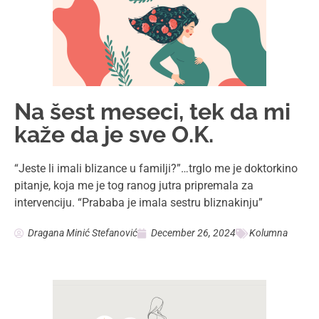
Tematska radionica
“Pripremi se”
Radionica o pravima žena u oblasti reproduktivnog
zdravlja održana je 22.12.2024. godine u saradnji sa
Fondaciom za osnaživanje žena iz Sarajeva. Gost
predavač Aida
Mamacom&ja
December 23, 2024
Radionice i Seminari