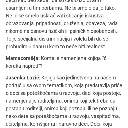
U ovoj knjizi su priče o deci sa poteškoćama u
razvoju. Okruženje u kojem živimo tu decu ne
poštuje u potpunosti. Šestoro dece koja su
inspirisala ovu knjigu moji su stari, dobri prijatelji.
Šest priča. Šestoro dece. Šest koraka napred. Ove
priče na bajke liče. Osnovna fabula bajki od pre
nove ere do današnjih dana se ne menja mnogo:
mali, slabašni, često najmlađi i najzapostavljeniji
pojedinac sa margine, isključivo svojim trudom
postaje jači, bolji, moćniji. Svakodnevnim naporima,
koji neretko deluju „nadljudski“, mališani sa kojima
radim čine korake ka svome napretku. Bude tu i
koraka unazad. Onda, sutradan, moraju duplo
napred. Moja su deca zato zaslužila svoju knjigu –
jednu „lagano stručnu“ knjigu: šarenu, zabavnu,
jednostavnu, uz koju će i čitaoci koračati ka boljem
upoznavanju i razumevanju dece sa razvojnim