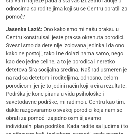
uradite, može imati nemerljive posledice. Dobre ili
manje dobre. Odgovornost prema drugome i
samom sebi neophodna je da bude uključena 24h.
Najčešće je najteže to što roditelji dolaze kod nas
sa unapred definisanim očekivanjima u odnosu na
nas, na proces, na tretmane i rezultate, na dete.
Onda se postupno pristupa tome da se taj veliki
krug očekivanja transformiše u krug želja i da
reaktivnost i pasivnost koje proizilaze iz očekivanja
preoblikujemo u aktivnost i delanje koje proizilaze iz
želja. Taj proces tranzicije kroz koji neminovno
prolazi svaka porodica sa nama zajedno je ujedno i
najteža i najlepša stvar. Teško je svaki put kada iz
početka svedočite nečijoj nemoći, ali je jednako i
najlepše svaki put kada svedočite nečijem
osnaživanju.