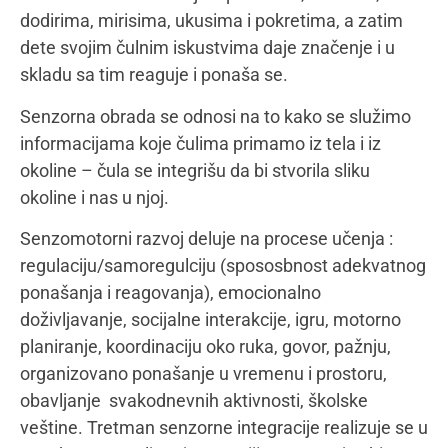
Tretman vodi i realizuje terapeut senzorne
integracije. Kod nas u Centru praksa je da je ovaj
tretman jednako značajan kako za dete, tako i za
roditelje i specifičan je po tome, što ovim
tretmanima, prisustvuju i roditelji, koji na ovaj način
uče metode i veštine i primenjuju ih na
svakodnevnom nivou sa svojim detetom.
Mamacom&ja:
Zašto je hranjenje mnogim
roditeljima izvor sterasa? Kako se pravilno u skladu
sa uzrastom pristupa hranjenju?
Jasenka Lazić:
Verujem da je hranjenje stresno
roditeljima upravo zato što je to veština koju ne
mogu da odlože ili preskoče, nego moraju da se
uhvate u koštac sa njom, koliko god izazovno bilo.
Ono što je primarno da shvatimo jeste da hranjenje
nije samo veština pomoću koje dete zadovoljava