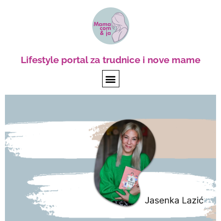
Plašimo se
nepoznatog,
drugačijeg, boljeg,
glasnijeg, iskrenijeg –
a zapravo se plašimo
nas samih.
Mamacom&ja
November 21, 2022
Jasenka Lazić
je osnovala svoj Centar za
podsticajnu negu u Novom Sadu, u kome se tim