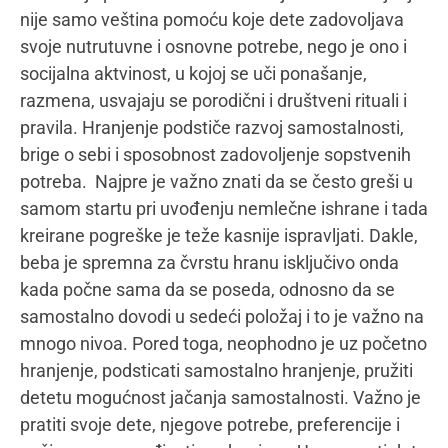
taktilni doživljaj. Uključiti dete koje hoda u pripremu
obroka. Treba da budemo svesni da se dete menja
kako raste, da se menja i njegov ukus, poštovati to.
Naravno, hranjenje je veština koja zahteva bebinu i
detetovu nepodeljenu pažnju, te je neophodno
naglašavati da ekrani, igračke, upaljen televizor, bilo
kakvi distraktori su jedno veliko NE u toku
hranjenja. I ne postoji izuzetak za to. Dakle, ukoliko
od početka roditelji poštuju ovih nekoliko smernica i
pokušaju da uključe što manje napetosti i tenzije
kada je hranjenje u pitanju, sve će proteći u manje-
više očekivanom toku. Izazovi će se pojavljivati, ali
šta je odrastanje bez izazova?
Mamacom&ja:
Na koji način radite sa roditeljima i
šta vam najteže pada a šta vas izuzetno raduje u
Prijavite se na
odnosima sa roditeljima koji su se Centru obratili za