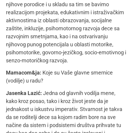
Ne bi se smelo uskraćivati sticanje iskustva
obrazovanja, pripadnosti, druženja, obaveza, rada
nikome na osnovu fizičkih ili psihičkih osobenosti.
To je socijalna diskriminacija i volela bih da se
probudim u danu u kom to neće biti realnost.
Mamacom&ja:
Kome je namenjena knjiga “6
koraka napred”?
Jasenka Lazić:
Knjiga kao jedinstvena na našem
području sa ovom tematikom, koja predstavlja priče
o deci sa poteškoćama u razvoju, deci koja postoje,
namenjena je roditeljima, onima koji tek treba da
postanu roditelji, onima koji poznaju ili ne poznaju
neko dete sa poteškoćama u razvoju, vaspitačima,
učiteljima, komšijama i naravno deci. Deci, koja
stupaju na tlo upoznavanja sa drugačijima od sebe.