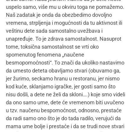
samostalnost i nesvesno je roditelji primenjuju i
kako dete možemo da naučimo da bude
samostalno i moćno, jednako možemo da ga
naučimo i da bude nesamostalno i bespomoćno.
Mamacom&ja:
Najčešće roditeljske greške?
Jasenka Lazić:
Do sada sam navela već nekoliko
najčešćih greški, primećenih kroz praksu. Što se
ostalih tiče, prilično je nezahvalno govoriti o tome,
jer svakog čoveka, a roditelja sa dodatnom ulogom
i odgovornošću pogotovu, tvore između ostalog i
greške. Ja volim da verujem i gledam na to da svaki
roditelj koji je dovoljno samosvestan i snažan da se
ogoli pred nama, kao nepoznatim ljudima, je
dovoljno i spreman da radi na svojim slabim
stranama i menja ih. To je uzajamni proces. Oni uče
od nas, mi od njih. Nekada to nije nimalo lako, ali je