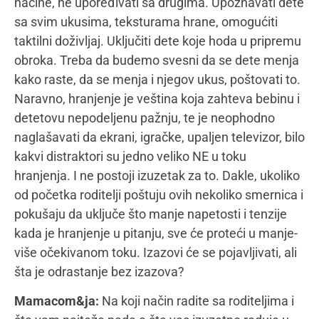
newsletter!
pomoć?
Jasenka Lazić:
Ono kako smo mi našu praksu u
Saznajte prvi najnovije vesti sa našeg portala.
Centru konstruisali jeste praksa okrenuta porodici.
Svesni smo da dete nije izolovana jedinka i da ono
kako ne postoji, tako i ne dolazi nama samo, nego
kao deo jedne celine, a to je porodica i neretko
detetova šira socijalna sredina. Naš rad usmeren je
na rad sa detetom i roditeljima, odnosno, celom
porodicom, jer je to jedini način koji kreira rezultate.
Prijavi se!
Podrška je koncipirana u vidu psihološke i
savetodavne podrške, mi radimo u Centru kao tim,
dakle razgovaramo o svakoj porodici koja nam se
obrati za pomoć i zajedno osmišljavamo
individualni plan podrške. Kada radite sa ljudima i to
sa njihovom boli, teskobom, nemoći, onda morate
biti svesni i spremni da sve što kažete, sve što