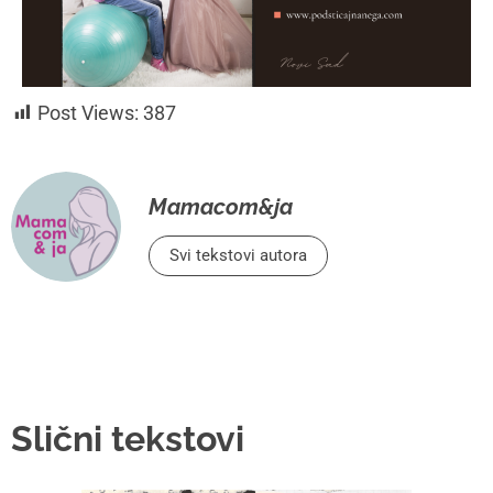
Trudnoća mnogim ženama
donese vatromet emocija
Aida Džaferović, psihologinja i predsjednica Udruženja za
trudnice i mame (TIM), koje je mjesto podrške mladim
roditeljima od 2015.godine, bila je gost predavač na
Mamacom&ja
January 29, 2025
Reč stručnjaka