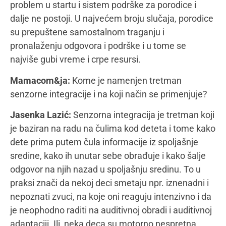
samostalnom hodanju, vrtenju, ljuljanju, penjanju.
Sa tom decom se radi na proprioceptivnom,
vestibularnom čulu i čulu vida. Druga deca će opet,
želeti samo da se penju i ljuljaju, prijaće im kada ih
stiskamo i snažno grlimo. Za razliku od prethodno
navedenih primera, gde se radi o preosetljivoj deci,
ova deca su neosetljiva i na tome se radi u okviru
tretmana senzorne integracije. Kada govorimo o
čulima, uvek navodimo pet čula ali zapravo ih ima
sedam i to su: sluh, vid, miris, ukus, dodir,
vestibularno čulo koje je zaduženo za ravnotežu i
pokrete i proprioceptivno čulo koje nam pomaže u
zauzimanju položaja tela u prostoru.
Čula rade udruženo i mozak na organizovan način
koristi čulne informacije o prizorima, zvucima,
dodirima, mirisima, ukusima i pokretima, a zatim