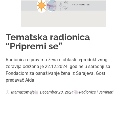
Drage mame, sve informacije i saveti na portalu izneti su
informativno, u cilju edukacije.
Sadržaj ne može zameniti lekarske dijagnoze, te je za
individualne konkretne zdravstvene probleme potrebna
konsultacija sa vašim lekarom.
Kontakt:
ja.sam.mama.com@gmail.com