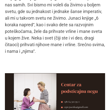
Post Views:
387
Mamacom&ja
Svi tekstovi autora
Slični tekstovi