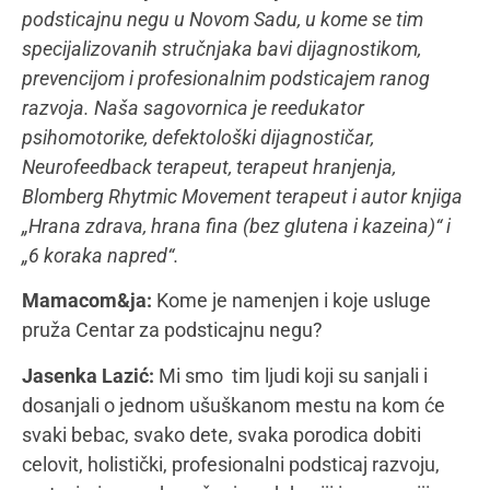
osmeha, prvog koraka i prve reči, pa sve do
samostalno ostvarenog potencijala, budemo tu uz
one kojima je potreban podsticaj, nega, briga, lepa
reč, profesionalna pomoć, edukacija, usmerenje,
savet i zagrljaj. Centar za podsticajnu negu je
mesto na kom se poštuju sva ljudska i dečja prava,
kroz razne vidove podrške RANOG RAZVOJA, kao i
razvoja uopšte, praktikovanjem prakse okrenute
porodici u celini i interdisciplinarnog pristupa.
Terapijski i savetodavni rad pružaju vam
defektolog, logoped, senzorni terapeut, psiholog,
fizioterapeut, terapeut hranjenja, Neurofeedback
terapeuti i Blomberg Rhytmic Movement terapeut
(rad na integraciji primitivnih i posturalnih refleksa).
Stvaramo pristupačno okruženje za svu decu i
njihove porodice i u skladu sa tim se bavimo