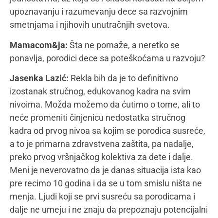
dalje ne postoji. U najvećem broju slučaja, porodice
su prepuštene samostalnom traganju i
pronalaženju odgovora i podrške i u tome se
najviše gubi vreme i crpe resursi.
Mamacom&ja:
Kome je namenjen tretman
senzorne integracije i na koji način se primenjuje?
Jasenka Lazić:
Senzorna integracija je tretman koji
je baziran na radu na čulima kod deteta i tome kako
dete prima putem čula informacije iz spoljašnje
sredine, kako ih unutar sebe obrađuje i kako šalje
odgovor na njih nazad u spoljašnju sredinu. To u
praksi znači da nekoj deci smetaju npr. iznenadni i
nepoznati zvuci, na koje oni reaguju intenzivno i da
je neophodno raditi na auditivnoj obradi i auditivnoj
adaptaciji. Ili, neka deca su motorno nespretna,
bojažljiva, često padaju, nesigurna su u