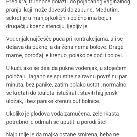
Pred kraj trudnoće dolazi i do pojačanog vaginalnog
pranja, koji može dovesti do zabune. Međutim,
sekret je u manjoj količini i obično ima boju i
drugačiju koenzistenciju, ljepljiv je.
Vodenjak najčešće puca pri kontrakcijama, ali se
dešava da pukne, a da žena nema bolove. Drage
mame, porođaj je krenuo, polako će doći i bolovi.
U kući, ako se desi da pukne vodenjak, u stojećem
položaju, lagano se spustite na ravnu površinu par
minuta, bez panike, zatim polako ustati, normalno
se kretati do toaleta: istuširati, staviti higijenski
uložak, i bez panike krenuti put bolnice.
Ukoliko je plodova voda zamućena, zelenkasta
potrebno je odmah se uputiti u porodilšte!
Najbitnije je da majka ostane smirena, beba ne