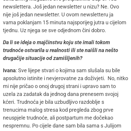
newslettera. Još jedan newsletter u nizu? Ne. Ovo
nije još jedan newsletter. U ovom newsletteru ja
vama poklanjam 15 minuta najsporijeg jutra u cijelom
tjednu. Uz njega se sve odjednom čini dobro.
Da li se ideja o majčinstvu koju ste imali tokom
trudnoće ostvarila u realnosti ili ste naišli na nešto
drugačije situacije od zamišljenih?
Ivana
:
Sve lijepe stvari o kojima sam slušala su bile
apsolutno istinite i nevjerovatne za doživjeti. No, nitko
mi nije pričao o onoj drugoj strani i upravo sam to
uzela za zadatak da jednog dana prenesem svojoj
kćeri. Trudnoća je bila uzbudljivo razdoblje s
trenucima malog stresa kod pregleda zbog prve
neuspjele trudnoće, ali postpartum me dočekao
nespremnu. Po cijele dane sam bila sama s Julijom