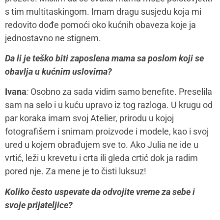
s tim multitaskingom. Imam dragu susjedu koja mi
redovito dođe pomoći oko kućnih obaveza koje ja
jednostavno ne stignem.
Da li je teško biti zaposlena mama sa poslom koji se
obavlja u kućnim uslovima?
Ivana
:
Osobno za sada vidim samo benefite. Preselila
sam na selo i u kuću upravo iz tog razloga. U krugu od
par koraka imam svoj Atelier, prirodu u kojoj
fotografišem i snimam proizvode i modele, kao i svoj
ured u kojem obrađujem sve to. Ako Julia ne ide u
vrtić, leži u krevetu i crta ili gleda crtić dok ja radim
pored nje. Za mene je to čisti luksuz!
Koliko često uspevate da odvojite vreme za sebe i
svoje prijateljice?