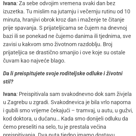
Ivana
:
Za sebe odvojim vremena svaki dan bez
izuzetka. Tu mislim na jutarnju i večernju rutinu od 10
minuta, hranjivi obrok kroz dan i maženje te čitanje
prije spavanja. S prijateljicama se čujem na dnevnoj
bazi ili se ponekad ne čujemo danima ili tjednima, sve
zavisi u kakvom smo životnom razdoblju. Broj
prijateljica se drastično smanjio i ove koje su ostale
čuvam kao najveće blago.
Da li preispitujete svoje roditeljske odluke i životni
stil?
Ivana
:
Preispitivala sam svakodnevno dok sam živjela
u Zagrebu u zgradi. Svakodnevica je bila vrlo naporna
i gubili smo vrijeme čekajući – tramvaj, u autu, u gužvi,
kod doktora, u dućanu… Kada smo donijeli odluku da
ćemo preseliti na selo, tu je prestala većina
preispitivanja. Dva puta tjedno imamo dostavu