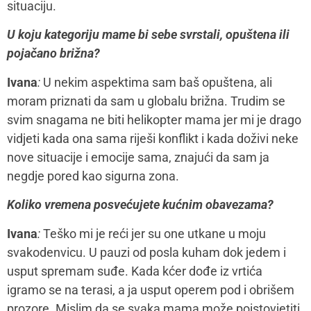
situaciju.
U koju kategoriju mame bi sebe svrstali, opuštena ili
pojačano brižna?
Ivana
:
U nekim aspektima sam baš opuštena, ali
moram priznati da sam u globalu brižna. Trudim se
svim snagama ne biti helikopter mama jer mi je drago
vidjeti kada ona sama riješi konflikt i kada doživi neke
nove situacije i emocije sama, znajući da sam ja
negdje pored kao sigurna zona.
Koliko vremena posvećujete kućnim obavezama?
Ivana
:
Teško mi je reći jer su one utkane u moju
svakodenvicu. U pauzi od posla kuham dok jedem i
usput spremam suđe. Kada kćer dođe iz vrtića
igramo se na terasi, a ja usput operem pod i obrišem
prozore. Mislim da se svaka mama može poistovjetiti