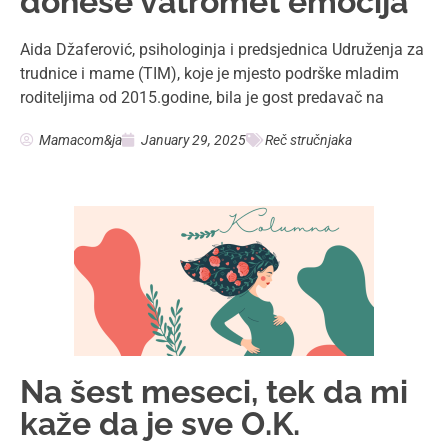
donese vatromet emocija
Aida Džaferović, psihologinja i predsjednica Udruženja za
trudnice i mame (TIM), koje je mjesto podrške mladim
roditeljima od 2015.godine, bila je gost predavač na
Mamacom&ja
January 29, 2025
Reč stručnjaka
Na šest meseci, tek da mi
kaže da je sve O.K.