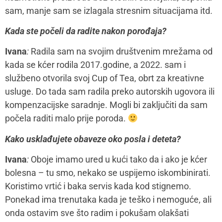
sam, manje sam se izlagala stresnim situacijama itd.
Kada ste počeli da radite nakon porođaja?
Ivana
:
Radila sam na svojim društvenim mrežama od
kada se kćer rodila 2017.godine, a 2022. sam i
službeno otvorila svoj Cup of Tea, obrt za kreativne
usluge. Do tada sam radila preko autorskih ugovora ili
kompenzacijske saradnje. Mogli bi zaključiti da sam
počela raditi malo prije poroda.
Kako usklađujete obaveze oko posla i deteta?
Ivana
:
Oboje imamo ured u kući tako da i ako je kćer
bolesna – tu smo, nekako se uspijemo iskombinirati.
Koristimo vrtić i baka servis kada kod stignemo.
Ponekad ima trenutaka kada je teško i nemoguće, ali
onda ostavim sve što radim i pokušam olakšati