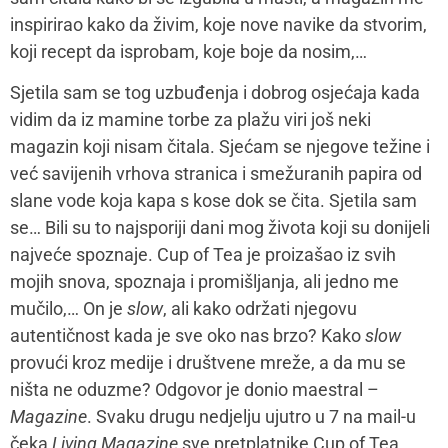
inspirirao kako da živim, koje nove navike da stvorim,
koji recept da isprobam, koje boje da nosim,…
Sjetila sam se tog uzbuđenja i dobrog osjećaja kada
vidim da iz mamine torbe za plažu viri još neki
magazin koji nisam čitala. Sjećam se njegove težine i
već savijenih vrhova stranica i smežuranih papira od
slane vode koja kapa s kose dok se čita. Sjetila sam
se… Bili su to najsporiji dani mog života koji su donijeli
najveće spoznaje. Cup of Tea je proizašao iz svih
mojih snova, spoznaja i promišljanja, ali jedno me
mučilo,… On je
slow
, ali kako održati njegovu
autentičnost kada je sve oko nas brzo? Kako
slow
provući kroz medije i društvene mreže, a da mu se
ništa ne oduzme? Odgovor je donio maestral –
Magazine
. Svaku drugu nedjelju ujutro u 7 na mail-u
čeka
Living Magazine
sve pretplatnike Cup of Tea