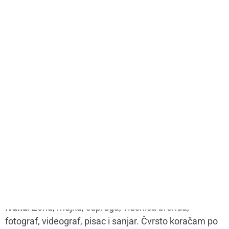
Sve je nekako laganije
i jasnije
Mamacom&ja
August 1, 2023
Naša sagovornica je Ivana Karmišević, harizmatična
mama i vlasnica brenda Cup of tea, koja je vrlo
uspešno uskladila privatnu i poslovnu stranu života.
Ko je Ivana Karmišević?
Ivana
:
Žena, majka, supruga, vlasnica brenda,
fotograf, videograf, pisac i sanjar. Čvrsto koračam po