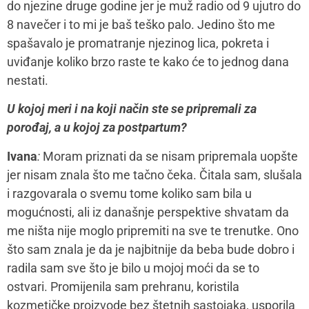
do njezine druge godine jer je muž radio od 9 ujutro do
8 navečer i to mi je baš teško palo. Jedino što me
spašavalo je promatranje njezinog lica, pokreta i
uviđanje koliko brzo raste te kako će to jednog dana
nestati.
U kojoj meri i na koji način ste se pripremali za
porođaj, a u kojoj za postpartum?
Ivana
:
Moram priznati da se nisam pripremala uopšte
jer nisam znala što me tačno čeka. Čitala sam, slušala
i razgovarala o svemu tome koliko sam bila u
mogućnosti, ali iz današnje perspektive shvatam da
me ništa nije moglo pripremiti na sve te trenutke. Ono
što sam znala je da je najbitnije da beba bude dobro i
radila sam sve što je bilo u mojoj moći da se to
ostvari. Promijenila sam prehranu, koristila
kozmetičke proizvode bez štetnih sastojaka, usporila