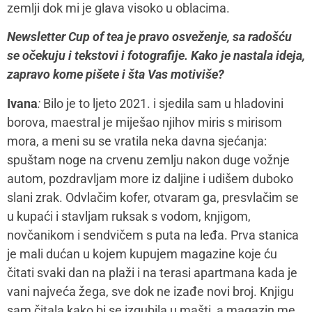
zemlji dok mi je glava visoko u oblacima.
Newsletter Cup of tea je pravo osveženje, sa radošću
se očekuju i tekstovi i fotografije. Kako je nastala ideja,
zapravo kome pišete i šta Vas motiviše?
Ivana
:
Bilo je to ljeto 2021. i sjedila sam u hladovini
borova, maestral je miješao njihov miris s mirisom
mora, a meni su se vratila neka davna sjećanja:
spuštam noge na crvenu zemlju nakon duge vožnje
autom, pozdravljam more iz daljine i udišem duboko
slani zrak. Odvlačim kofer, otvaram ga, presvlačim se
u kupaći i stavljam ruksak s vodom, knjigom,
novčanikom i sendvičem s puta na leđa. Prva stanica
je mali dućan u kojem kupujem magazine koje ću
čitati svaki dan na plaži i na terasi apartmana kada je
vani najveća žega, sve dok ne izađe novi broj. Knjigu
sam čitala kako bi se izgubila u mašti, a magazin me