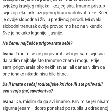
svježeg kravljeg mlijeka i kozjeg sira. Imamo pristup
svježoj i ekološki uzgojenoj hrani nadohvat ruke. Kćer
je ovdje slobodna i živi u predivnoj prirodi. Mi svaki
slobodni trenutak ovdje provodimo kao na vikendici.
Sve je nekako laganije i jasnije.
Na čemu najčešće prigovarate sebi?
Ivana
:
Trudim se ne prigovarati sebi jer sam svjesna
da radim najbolje što trenutno znam i mogu. Prije
sam prigovarala oko nekih stvari, ali danas vidim da
one ionako nikada nisu bile bitne.
Da li imate osećaj roditeljske krivice ili ste prihvatili
sva svoja (ne)savršentva?
Ivana
:
Da, mislim da ga svi imamo. Krivim se jer nisam
sigurna jesam li dobro ponekad postupila u određenoj