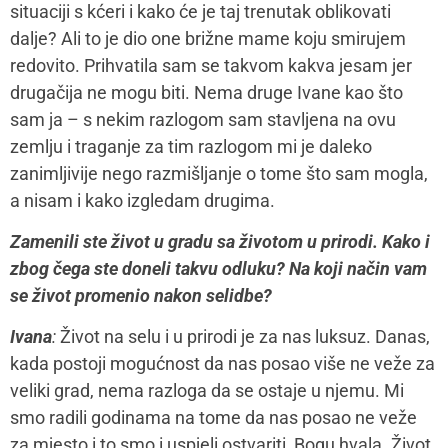
situaciji s kćeri i kako će je taj trenutak oblikovati
dalje? Ali to je dio one brižne mame koju smirujem
redovito. Prihvatila sam se takvom kakva jesam jer
drugačija ne mogu biti. Nema druge Ivane kao što
sam ja – s nekim razlogom sam stavljena na ovu
zemlju i traganje za tim razlogom mi je daleko
zanimljivije nego razmišljanje o tome što sam mogla,
a nisam i kako izgledam drugima.
Zamenili ste život u gradu sa životom u prirodi. Kako i
zbog čega ste doneli takvu odluku? Na koji način vam
se život promenio nakon selidbe?
Ivana
:
Život na selu i u prirodi je za nas luksuz. Danas,
kada postoji mogućnost da nas posao više ne veže za
veliki grad, nema razloga da se ostaje u njemu. Mi
smo radili godinama na tome da nas posao ne veže
za mjesto i to smo i uspjeli ostvariti, Bogu hvala. Život