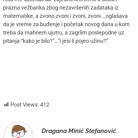
prazna vežbanka zbog nezavršenih zadataka iz
matematike, a zvono zvoni i zvoni, zvoni …oglašava
da je vreme za buđenje i početak novog dana u kom
treba da mahnem ujutru, a zagrlim poslepodne uz
pitanja “kako je bilo?”…”i jesi li pojeo užinu?”
Post Views:
412
Dragana Minić Stefanović