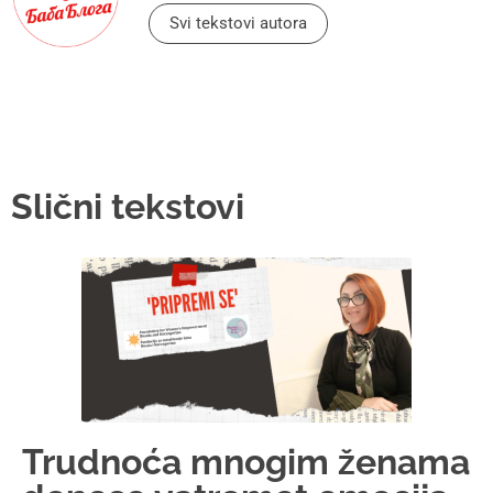
Svi tekstovi autora
Slični tekstovi
Trudnoća mnogim ženama