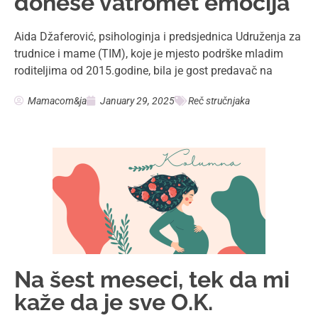
donese vatromet emocija
Aida Džaferović, psihologinja i predsjednica Udruženja za
trudnice i mame (TIM), koje je mjesto podrške mladim
roditeljima od 2015.godine, bila je gost predavač na
Mamacom&ja
January 29, 2025
Reč stručnjaka
Na šest meseci, tek da mi
kaže da je sve O.K.