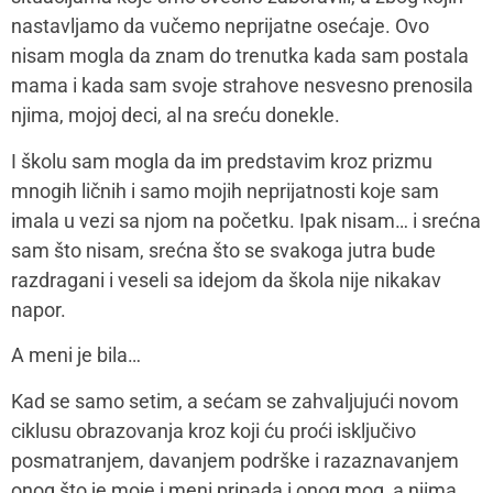
nastavljamo da vučemo neprijatne osećaje. Ovo
nisam mogla da znam do trenutka kada sam postala
mama i kada sam svoje strahove nesvesno prenosila
njima, mojoj deci, al na sreću donekle.
I školu sam mogla da im predstavim kroz prizmu
mnogih ličnih i samo mojih neprijatnosti koje sam
imala u vezi sa njom na početku. Ipak nisam… i srećna
sam što nisam, srećna što se svakoga jutra bude
razdragani i veseli sa idejom da škola nije nikakav
napor.
A meni je bila…
Kad se samo setim, a sećam se zahvaljujući novom
ciklusu obrazovanja kroz koji ću proći isključivo
posmatranjem, davanjem podrške i razaznavanjem
onog što je moje i meni pripada i onog mog, a njima