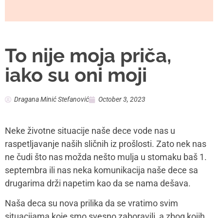
To nije moja priča,
iako su oni moji
Dragana Minić Stefanović
October 3, 2023
Neke životne situacije naše dece vode nas u
raspetljavanje naših sličnih iz prošlosti. Zato nek nas
ne čudi što nas možda nešto mulja u stomaku baš 1.
septembra ili nas neka komunikacija naše dece sa
drugarima drži napetim kao da se nama dešava.
Naša deca su nova prilika da se vratimo svim
situacijama koje smo svesno zaboravili, a zbog kojih