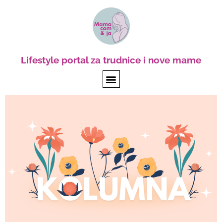
Lifestyle portal za trudnice i nove mame