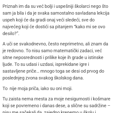
Priznah im da su već bolji i uspešniji školarci nego što
sam ja bila i da je svaka samostalno savladana lekcija
uspeh koji će da gradi onaj veći sledeći, sve do
najvećeg koji će dostići sa pitanjem “kako mi se ovo
desilo?”.
A uči se svakodnevno, često neprimetno, ali znam da
je redovno. To nisu samo matematički zadaci, već
sitne neposrednosti i prilike koje ih grade u istinske
ljude. To su udasi i uzdasi, isprekidane igre i
sastavljene priče… mnogo toga se desi od prvog do
poslednjeg zvona svakog školskog dana.
To nije moja priča, iako su oni moji.
Tu zaista nema mesta za moje nesigurnosti i košmare
koji se povremeno i danas dese, a slične su sadržine –
nisu me sačekali da zajedno krenemo u školu i