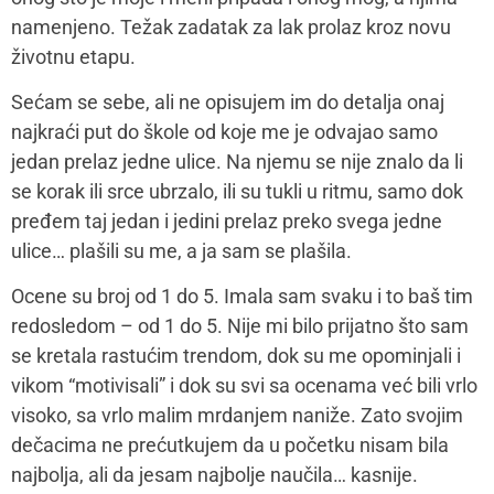
namenjeno. Težak zadatak za lak prolaz kroz novu
životnu etapu.
Sećam se sebe, ali ne opisujem im do detalja onaj
najkraći put do škole od koje me je odvajao samo
jedan prelaz jedne ulice. Na njemu se nije znalo da li
se korak ili srce ubrzalo, ili su tukli u ritmu, samo dok
pređem taj jedan i jedini prelaz preko svega jedne
ulice… plašili su me, a ja sam se plašila.
Ocene su broj od 1 do 5. Imala sam svaku i to baš tim
redosledom – od 1 do 5. Nije mi bilo prijatno što sam
se kretala rastućim trendom, dok su me opominjali i
vikom “motivisali” i dok su svi sa ocenama već bili vrlo
visoko, sa vrlo malim mrdanjem naniže. Zato svojim
dečacima ne prećutkujem da u početku nisam bila
najbolja, ali da jesam najbolje naučila… kasnije.