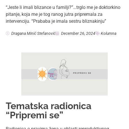
“Jeste li imali blizance u familji?”…trglo me je doktorkino
pitanje, koja me je tog ranog jutra pripremala za
intervenciju. “Prababa je imala sestru bliznakinju”
Dragana Minić Stefanović
December 26, 2024
Kolumna
Tematska radionica
“Pripremi se”
Radionica o pravima žena u oblasti reproduktivnog