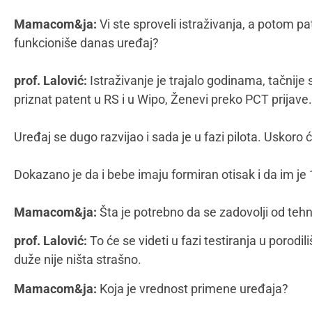
Mamacom&ja:
Vi ste sproveli istraživanja, a potom pa
funkcioniše danas uređaj?
prof. Lalović:
Istraživanje je trajalo godinama, tačnij
priznat patent u RS i u Wipo, Ženevi preko PCT prijave.
Uređaj se dugo razvijao i sada je u fazi pilota. Uskoro ć
Dokazano je da i bebe imaju formiran otisak i da im je
Mamacom&ja:
Šta je potrebno da se zadovolji od teh
prof. Lalović:
To će se videti u fazi testiranja u porod
duže nije ništa strašno.
Mamacom&ja:
Koja je vrednost primene uređaja?