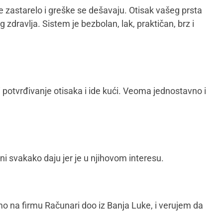
 zastarelo i greške se dešavaju. Otisak vašeg prsta
 zdravlja. Sistem je bezbolan, lak, praktičan, brz i
 potvrđivanje otisaka i ide kući. Veoma jednostavno i
ni svakako daju jer je u njihovom interesu.
o na firmu Računari doo iz Banja Luke, i verujem da