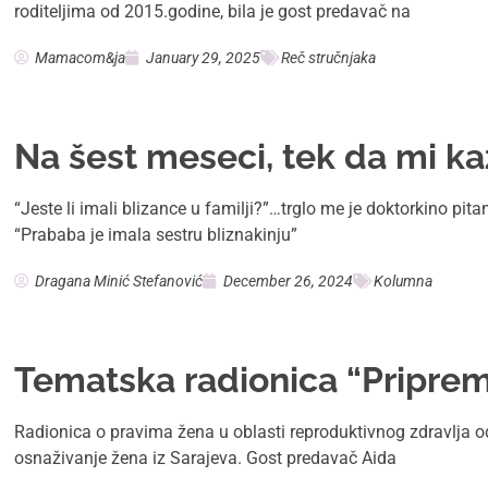
roditeljima od 2015.godine, bila je gost predavač na
Mamacom&ja
January 29, 2025
Reč stručnjaka
Na šest meseci, tek da mi ka
“Jeste li imali blizance u familji?”…trglo me je doktorkino pita
“Prababa je imala sestru bliznakinju”
Dragana Minić Stefanović
December 26, 2024
Kolumna
Tematska radionica “Priprem
Radionica o pravima žena u oblasti reproduktivnog zdravlja 
osnaživanje žena iz Sarajeva. Gost predavač Aida