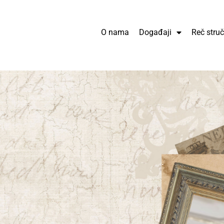
O nama
Događaji
Reč stru