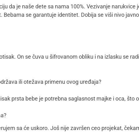
ciju da je naše dete sa nama 100%. Vezivanje narukvice je
. Bebama se garantuje identitet. Dobija se viši nivo javnog
sak. On se čuva u šifrovanom obliku i na izlasku se radi
održava ili otežava primenu ovog uređaja?
isak prsta bebe je potrebna saglasnost majke i oca, što o
ma?
ujem sa će uskoro. Još nije završen ceo projekat, čekam