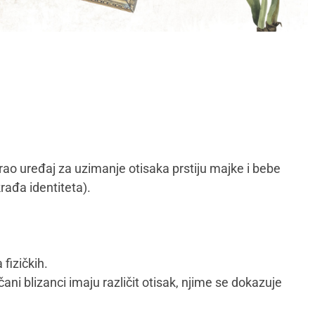
tirao uređaj za uzimanje otisaka prstiju majke i bebe
rađa identiteta).
fizičkih.
čani blizanci imaju različit otisak, njime se dokazuje