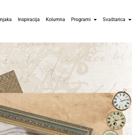
čnjaka
Inspiracija
Kolumna
Programi
Svaštarica