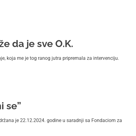
že da je sve O.K.
nje, koja me je tog ranog jutra pripremala za intervenciju.
i se”
održana je 22.12.2024. godine u saradnji sa Fondaciom za