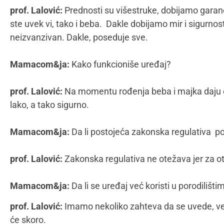
prof. Lalović:
Prednosti su višestruke, dobijamo garan
ste uvek vi, tako i beba. Dakle dobijamo mir i sigurnost
neizvanzivan. Dakle, poseduje sve.
Mamacom&ja:
Kako funkcioniše uređaj?
prof. Lalović:
Na momentu rođenja beba i majka daju oti
lako, a tako sigurno.
Mamacom&ja:
Da li postojeća zakonska regulativa p
prof. Lalović:
Zakonska regulativa ne otežava jer za ot
Mamacom&ja:
Da li se uređaj već koristi u porodilišti
prof. Lalović:
Imamo nekoliko zahteva da se uvede, ver
će skoro.