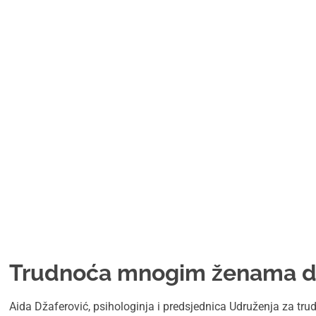
Trudnoća mnogim ženama d
Aida Džaferović, psihologinja i predsjednica Udruženja za tr