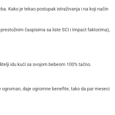
eba. Kako je tekao postupak istraživanja i na koji način
 prestožnim časpisima sa liste SCI i Impact faktorima),
oditelji idu kući sa svojom bebeom 100% tačno.
at je ogroman, daje ogromne benefite, tako da par meseci