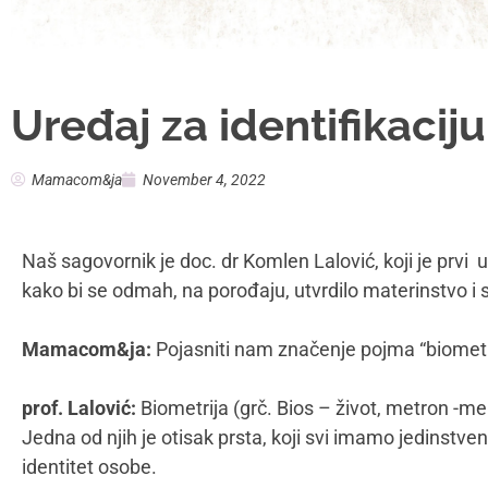
Uređaj za identifikaciju
Mamacom&ja
November 4, 2022
Naš sagovornik je doc. dr Komlen Lalović, koji je prvi u
kako bi se odmah, na porođaju, utvrdilo materinstvo i 
Mamacom&ja:
Pojasniti nam značenje pojma “biometri
prof. Lalović:
Biometrija (grč. Bios – život, metron -mer
Jedna od njih je otisak prsta, koji svi imamo jedinstven 
identitet osobe.