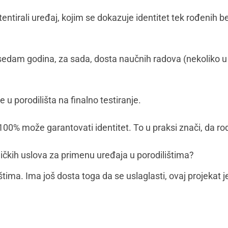
tentirali uređaj, kojim se dokazuje identitet tek rođenih b
e sedam godina, za sada, dosta naučnih radova (nekoliko u
e u porodilišta na finalno testiranje.
 100% može garantovati identitet. To u praksi znači, da r
ničkih uslova za primenu uređaja u porodilištima?
ilištima. Ima još dosta toga da se uslaglasti, ovaj projek