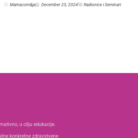
Mamacom&ja
December 23, 2024
Radionice i Seminari
mativno, u cilju edukacije.
ualne konkretne zdravstvene