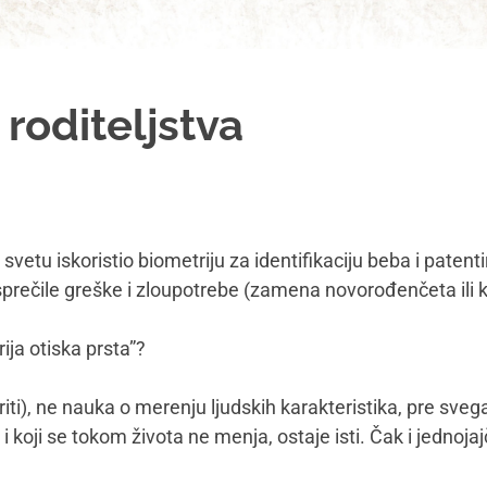
 roditeljstva
 svetu iskoristio biometriju za identifikaciju beba i paten
sprečile greške i zloupotrebe (zamena novorođenčeta ili k
ja otiska prsta”?
iti), ne nauka o merenju ljudskih karakteristika, pre svega 
i koji se tokom života ne menja, ostaje isti. Čak i jednojaj