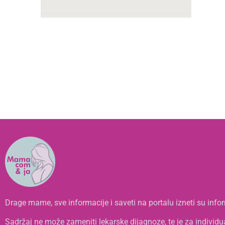
Drage mame, sve informacije i saveti na portalu izneti su infor
x
Sadržaj ne može zameniti lekarske dijagnoze, te je za individ