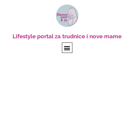
Lifestyle portal za trudnice i nove mame
Reč stručnjaka